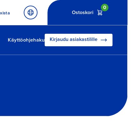
0
Ostoskori
xista
Kirjaudu asiakastilille
Käyttöohjehaku