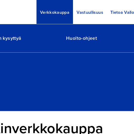
Verkkokauppa
Vastuullisuus
Tietoa Vallo
n kysyttyä
Huolto-ohjeet
tinverkkokauppa