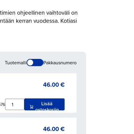
imien ohjeellinen vaihtoväli on
intään kerran vuodessa. Kotiasi
Tuotemalli
Pakkausnumero
46.00
€
Lisää
576
ostoskoriin
46.00
€