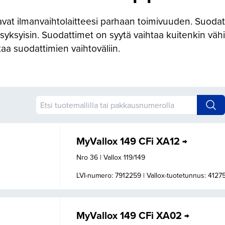
vat ilmanvaihtolaitteesi parhaan toimivuuden. Suodatt
 syksyisin. Suodattimet on syytä vaihtaa kuitenkin väh
aa suodattimien vaihtoväliin.
MyVallox 149 CFi XA12
Nro 36 | Vallox 119/149
LVI-numero: 7912259 |
Vallox-tuotetunnus: 4127
MyVallox 149 CFi XA02