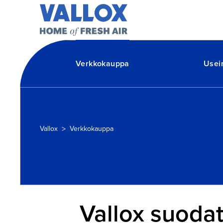
Verkkokauppa
Usei
>
Vallox
Verkkokauppa
Vallox suoda