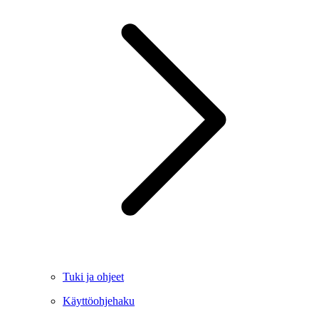
Tuki ja ohjeet
Käyttöohjehaku