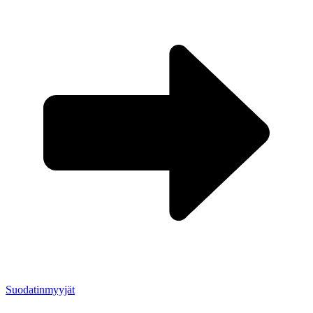
Suodatinmyyjät