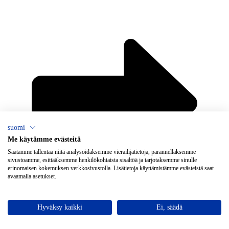
suomi
Me käytämme evästeitä
×
Chat
Saatamme tallentaa niitä analysoidaksemme vierailijatietoja, parannellaksemme
sivustoamme, esittääksemme henkilökohtaista sisältöä ja tarjotaksemme sinulle
erinomaisen kokemuksen verkkosivustolla. Lisätietoja käyttämistämme evästeistä saat
avaamalla asetukset.
Tarvitsetko apua ilmanvaihtoon?
Avaa chat
Hyväksy kaikki
Ei, säädä
Vallox Oy