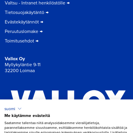
Valtsu - Intranet henkilöstölle
Tietosuojakäytäntö
Evästekäytännöt
Peruutuslomake
Toimitusehdot
Vallox Oy
Myllykyläntie 9-11
32200 Loimaa
suomi
Me käytämme evästeitä
×
Chat
Saatamme tallentaa niitä analysoidaksemme vierailijatietoja,
parannellaksemme sivustoamme, esittääksemme henkilökohtaista sisältöä ja
tarjotaksemme sinulle erinomaisen kokemuksen verkkosivustolla. Lisätietoja