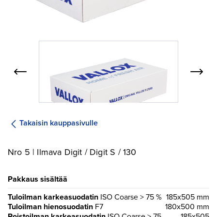
Takaisin kauppasivulle
Nro 5 | Ilmava Digit / Digit S / 130
Pakkaus sisältää
Tuloilman karkeasuodatin
ISO Coarse > 75 %
185x505 mm
Tuloilman hienosuodatin
F7
180x500 mm
Poistoilman karkeasuodatin
ISO Coarse > 75
185x505