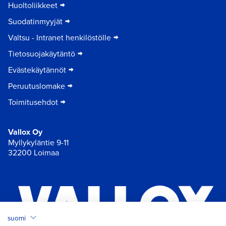
Huoltoliikkeet
Suodatinmyyjät
Valtsu - Intranet henkilöstölle
Tietosuojakäytäntö
Evästekäytännöt
Peruutuslomake
Toimitusehdot
Vallox Oy
Myllykyläntie 9-11
32200 Loimaa
suomi