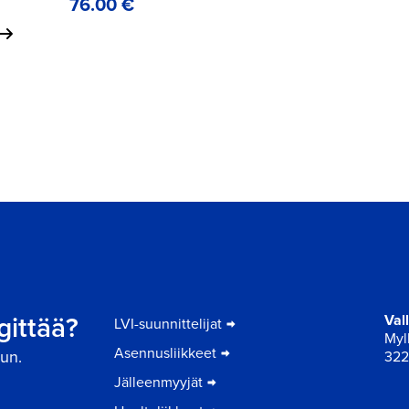
76.00
€
gittää?
Val
LVI-suunnittelijat
Myll
Asennusliikkeet
un.
322
Jälleenmyyjät