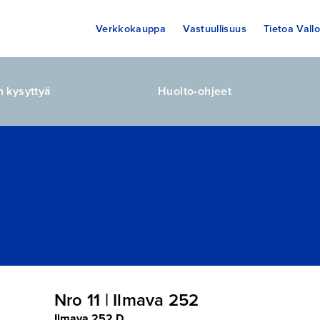
Verkkokauppa
Vastuullisuus
Tietoa Vallo
n kysyttyä
Huolto-ohjeet
Nro 11 | Ilmava 252
Ilmava 252 D