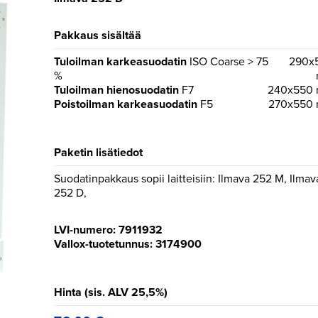
Pakkaus sisältää
Tuloilman karkeasuodatin
ISO Coarse > 75
290x
%
Tuloilman hienosuodatin
F7
240x550
Poistoilman karkeasuodatin
F5
270x550
Paketin lisätiedot
Suodatinpakkaus sopii laitteisiin: Ilmava 252 M, Ilmav
252 D,
LVI-numero: 7911932
Vallox-tuotetunnus: 3174900
Hinta (sis. ALV 25,5%)