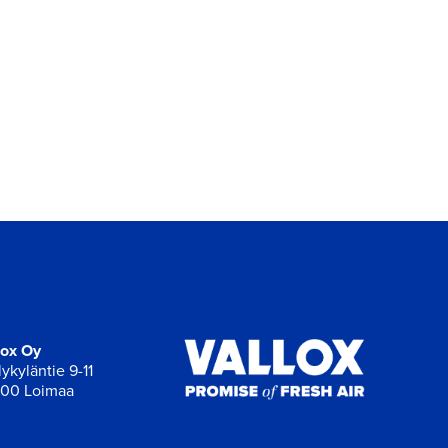
lox Oy
ykyläntie 9-11
00 Loimaa