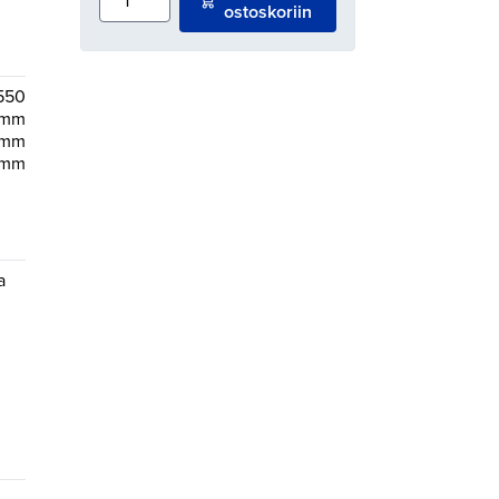
ostoskoriin
550
mm
 mm
 mm
a