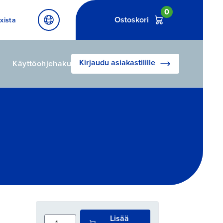
0
Ostoskori
xista
Kirjaudu asiakastilille
Käyttöohjehaku
Lisää