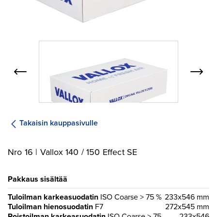
Takaisin kauppasivulle
Nro 16 | Vallox 140 / 150 Effect SE
Pakkaus sisältää
Tuloilman karkeasuodatin
ISO Coarse > 75 %
233x546 mm
Tuloilman hienosuodatin
F7
272x545 mm
Poistoilman karkeasuodatin
ISO Coarse > 75
233x546