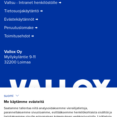
Valtsu - Intranet henkilöstölle
Tietosuojakäytäntö
Evästekäytännöt
Peruutuslomake
Toimitusehdot
Vallox Oy
Myllykyläntie 9-11
32200 Loimaa
suomi
Me käytämme evästeitä
×
Chat
Saatamme tallentaa niitä analysoidaksemme vierailijatietoja,
parannellaksemme sivustoamme, esittääksemme henkilökohtaista sisältöä ja
tarjotaksemme sinulle erinomaisen kokemuksen verkkosivustolla. Lisätietoja