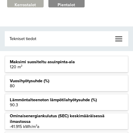
Kerrostalot
Pientalot
Maksimi suositeltu asuinpinta-ala
120 m²
Vuosihyötysuhde (%)
80
Lämmöntalteenoton lämpötilahyötysuhde (%)
90.3
Ominaisenergiankulutus (SEC) keskimääräisessä
ilmastossa
-41.915 kWh/m²a