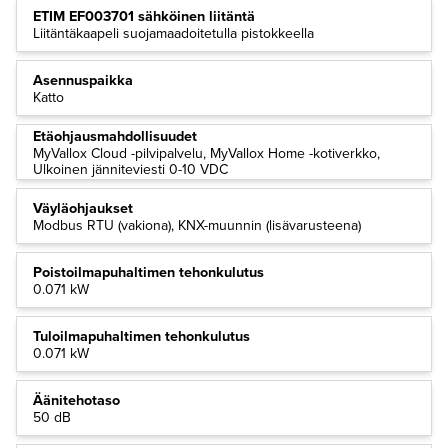
ETIM EF003701 sähköinen liitäntä
Liitäntäkaapeli suojamaadoitetulla pistokkeella
Asennuspaikka
Katto
Etäohjausmahdollisuudet
MyVallox Cloud -pilvipalvelu, MyVallox Home -kotiverkko,
Ulkoinen jänniteviesti 0-10 VDC
Väyläohjaukset
Modbus RTU (vakiona), KNX-muunnin (lisävarusteena)
Poistoilmapuhaltimen tehonkulutus
0.071 kW
Tuloilmapuhaltimen tehonkulutus
0.071 kW
Äänitehotaso
50 dB