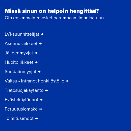
Missä sinun on helpoin hengittää?
Ota ensimmäinen askel parempaan ilmanlaatuun.
LVI-suunnittelijat
Asennusliikkeet
Jälleenmyyjät
Huoltoliikkeet
Suodatinmyyjät
Valtsu - Intranet henkilöstölle
Tietosuojakäytäntö
Evästekäytännöt
Peruutuslomake
Toimitusehdot