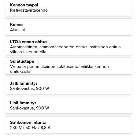
Kennon tyyppi
Ristivastavirtakenno
Kenno
Alumiini
LTO-kennon ohitus
Automaattinen lämmöntalteenoton ohitus, osittainen ohitus
viileän talteenotolla
Sulatustapa
Vallox tarpeenmukainen sulatusautomatiikka kennon
ohituksella
Jälkilämmitys
Sähkövastus, 900 W
Lisälämmitys
Sähkövastus, 900 W
Sähköinen liitäntä
230 V / 50 Hz / 8,8 A