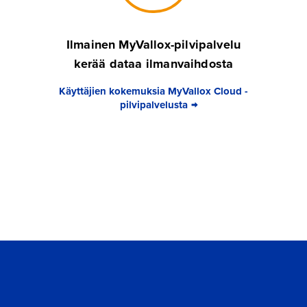
Ilmainen MyVallox-pilvipalvelu
kerää dataa ilmanvaihdosta
Käyttäjien kokemuksia MyVallox Cloud -
pilvipalvelusta