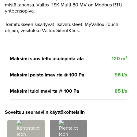
mistä tahansa. Vallox TSK Multi 80 MV on Modbus RTU
yhteensopiva.
Toimitukseen sisältyvät lisävarusteet: MyVallox Touch -
ohjain, vesilukko Vallox SilentKlick.
Maksimi suositeltu asuinpinta-ala
120 m²
Maksimi poistoilmavirta @ 100 Pa
96 l/s
Maksimi tuloilmavirta @ 100 Pa
85 l/s
Soveltuu seuraaviin käyttökohteisiin