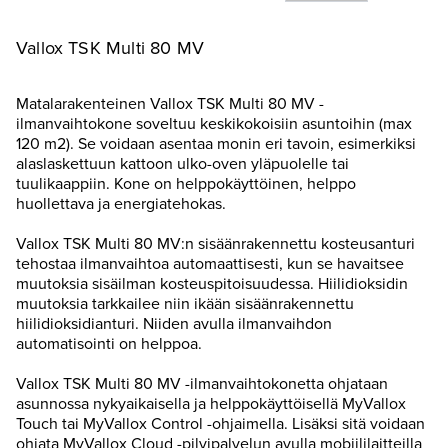
Vallox TSK Multi 80 MV
Matalarakenteinen Vallox TSK Multi 80 MV -
ilmanvaihtokone soveltuu keskikokoisiin asuntoihin (max
120 m2). Se voidaan asentaa monin eri tavoin, esimerkiksi
alaslaskettuun kattoon ulko-oven yläpuolelle tai
tuulikaappiin. Kone on helppokäyttöinen, helppo
huollettava ja energiatehokas.
Vallox TSK Multi 80 MV:n sisäänrakennettu kosteusanturi
tehostaa ilmanvaihtoa automaattisesti, kun se havaitsee
muutoksia sisäilman kosteuspitoisuudessa. Hiilidioksidin
muutoksia tarkkailee niin ikään sisäänrakennettu
hiilidioksidianturi. Niiden avulla ilmanvaihdon
automatisointi on helppoa.
Vallox TSK Multi 80 MV -ilmanvaihtokonetta ohjataan
asunnossa nykyaikaisella ja helppokäyttöisellä MyVallox
Touch tai MyVallox Control -ohjaimella. Lisäksi sitä voidaan
ohjata MyVallox Cloud -pilvipalvelun avulla mobiililaitteilla