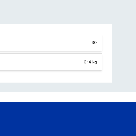
30
0.14 kg