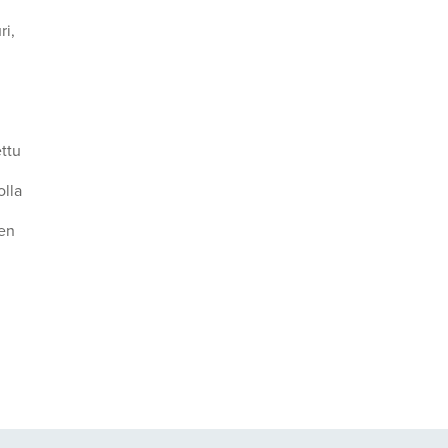
ri,
ttu
olla
ten