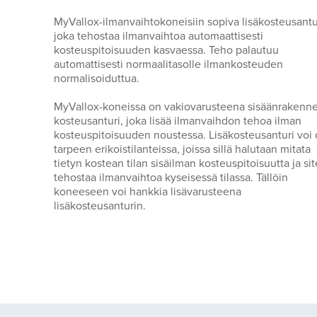
MyVallox-ilmanvaihtokoneisiin sopiva lisäkosteusantu
joka tehostaa ilmanvaihtoa automaattisesti
kosteuspitoisuuden kasvaessa. Teho palautuu
automattisesti normaalitasolle ilmankosteuden
normalisoiduttua.
MyVallox-koneissa on vakiovarusteena sisäänrakenne
kosteusanturi, joka lisää ilmanvaihdon tehoa ilman
kosteuspitoisuuden noustessa. Lisäkosteusanturi voi 
tarpeen erikoistilanteissa, joissa sillä halutaan mitata
tietyn kostean tilan sisäilman kosteuspitoisuutta ja si
tehostaa ilmanvaihtoa kyseisessä tilassa. Tällöin
koneeseen voi hankkia lisävarusteena
lisäkosteusanturin.