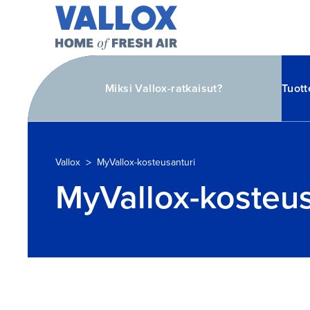
Miksi Vallox-ratkaisut?
Tuott
>
Vallox
MyVallox-kosteusanturi
MyVallox-kosteus