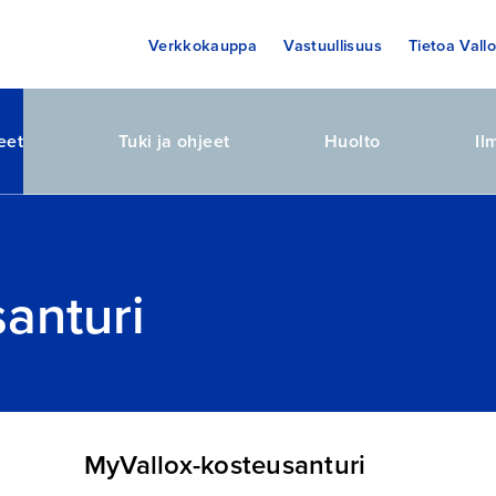
Verkkokauppa
Vastuullisuus
Tietoa Vallo
eet
Tuki ja ohjeet
Huolto
Il
anturi
MyVallox-kosteusanturi