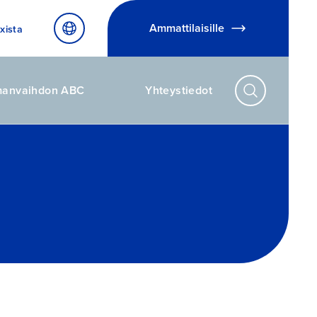
Ammattilaisille
xista
manvaihdon ABC
Yhteystiedot