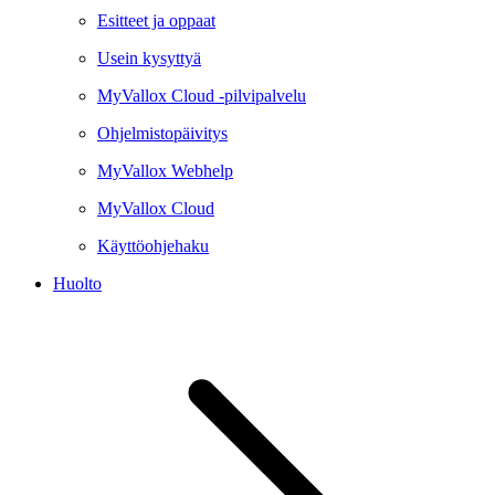
Esitteet ja oppaat
Usein kysyttyä
MyVallox Cloud -pilvipalvelu
Ohjelmistopäivitys
MyVallox Webhelp
MyVallox Cloud
Käyttöohjehaku
Huolto