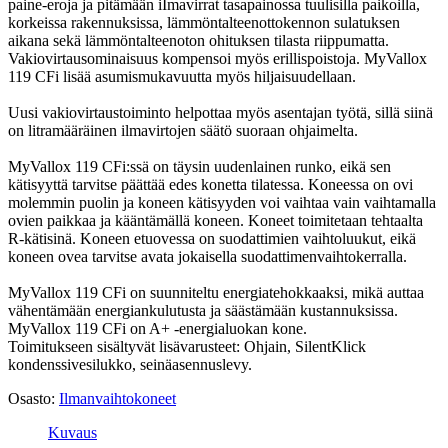
paine-eroja ja pitämään iImavirrat tasapainossa tuulisilla paikoilla,
korkeissa rakennuksissa, lämmöntalteenottokennon sulatuksen
aikana sekä lämmöntalteenoton ohituksen tilasta riippumatta.
Vakiovirtausominaisuus kompensoi myös erillispoistoja. MyVallox
119 CFi lisää asumismukavuutta myös hiljaisuudellaan.
Uusi vakiovirtaustoiminto helpottaa myös asentajan työtä, sillä siinä
on litramääräinen ilmavirtojen säätö suoraan ohjaimelta.
MyVallox 119 CFi:ssä on täysin uudenlainen runko, eikä sen
kätisyyttä tarvitse päättää edes konetta tilatessa. Koneessa on ovi
molemmin puolin ja koneen kätisyyden voi vaihtaa vain vaihtamalla
ovien paikkaa ja kääntämällä koneen. Koneet toimitetaan tehtaalta
R-kätisinä. Koneen etuovessa on suodattimien vaihtoluukut, eikä
koneen ovea tarvitse avata jokaisella suodattimenvaihtokerralla.
MyVallox 119 CFi on suunniteltu energiatehokkaaksi, mikä auttaa
vähentämään energiankulutusta ja säästämään kustannuksissa.
MyVallox 119 CFi on A+ -energialuokan kone.
Toimitukseen sisältyvät lisävarusteet: Ohjain, SilentKlick
kondenssivesilukko, seinäasennuslevy.
Osasto:
Ilmanvaihtokoneet
Kuvaus