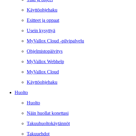
Käyttöohjehaku
Esitteet ja oppaat
Usein kysyttyä
MyVallox Cloud -pilvipalvelu
Ohjelmistopäivitys
MyVallox Webhelp
MyVallox Cloud
Käyttöohjehaku
Huolto
Huolto
Näin huollat konettasi
Takuuhuoltokäytännöt
Takuuehdot