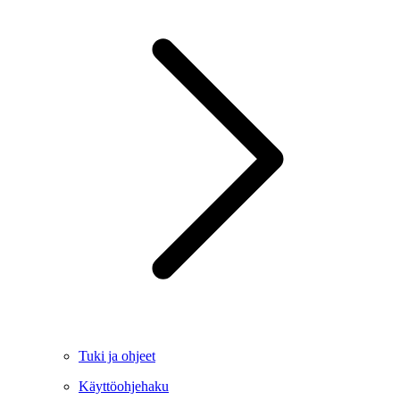
Tuki ja ohjeet
Käyttöohjehaku