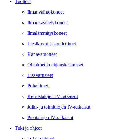
Tuotteet
Ilmanvaihtokoneet
Ilmankäsittelykoneet
Ilmalämmityskoneet
Liesikuvut ja -tuulettimet
Kanavatuotteet
Ohjaimet ja ohjauskeskukset
Lisävarusteet
Puhaltimet
Kerrostalojen IV-ratkaisut
Julki- ja toimitilojen IV-ratkaisut
Pientalojen IV-ratkaisut
Tuki ja ohjeet
Tuki ja ohjeet