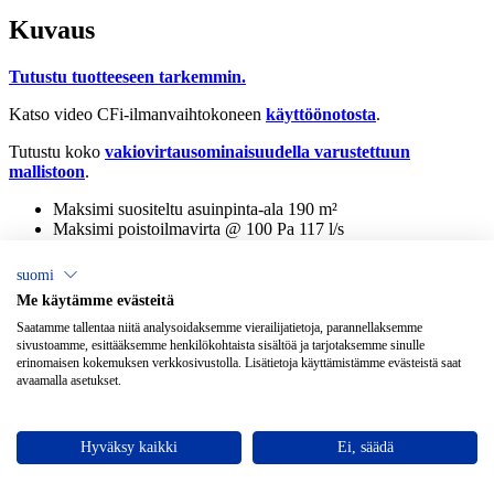
Kuvaus
Tutustu tuotteeseen tarkemmin.
Katso video CFi-ilmanvaihtokoneen
käyttöönotosta
.
Tutustu koko
vakiovirtausominaisuudella varustettuun
mallistoon
.
Maksimi suositeltu asuinpinta-ala
190 m²
Maksimi poistoilmavirta @ 100 Pa
117 l/s
Maksimi tuloilmavirta @ 100 Pa
116 l/s
suomi
Soveltuu seuraaviin käyttökohteisiin
Me käytämme evästeitä
×
Chat
Pientalot
Saatamme tallentaa niitä analysoidaksemme vierailijatietoja, parannellaksemme
Tekniset tiedot
sivustoamme, esittääksemme henkilökohtaista sisältöä ja tarjotaksemme sinulle
erinomaisen kokemuksen verkkosivustolla. Lisätietoja käyttämistämme evästeistä saat
UKK
avaamalla asetukset.
Ladattavat tiedostot
Tarvitsetko apua ilmanvaihtoon?
Tuotenumerot
Lisätarvikkeet
Avaa chat
Suunnitteluapu
Hyväksy kaikki
Ei, säädä