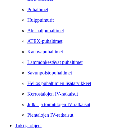
Puhaltimet
Huippuimurit
Aksiaalipuhaltimet
ATEX-puhaltimet
Kanavapuhaltimet
Lämmönkestävät puhaltimet
Savunpoistopuhaltimet
Helios puhaltimien lisätarvikkeet
Kerrostalojen IV-ratkaisut
Julki- ja toimitilojen IV-ratkaisut
Pientalojen IV-ratkaisut
Tuki ja ohjeet