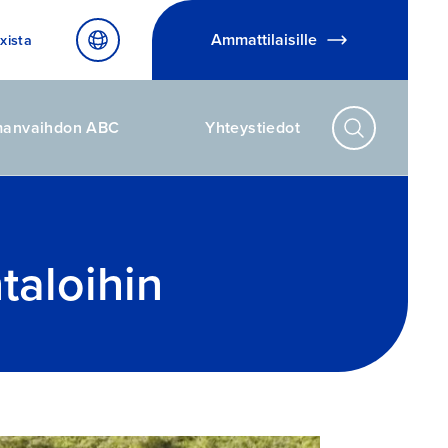
Ammattilaisille
xista
manvaihdon ABC
Yhteystiedot
taloihin