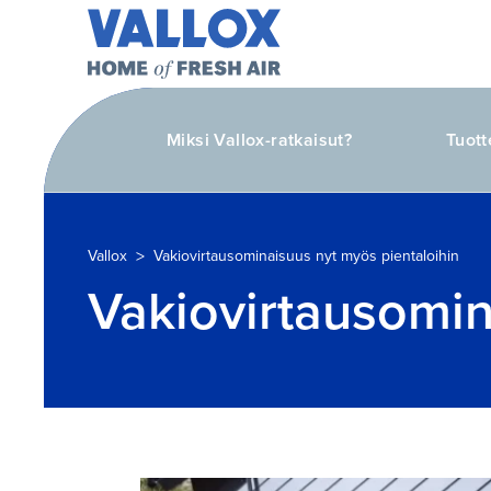
Miksi Vallox-ratkaisut?
Tuott
>
Vallox
Vakiovirtausominaisuus nyt myös pientaloihin
Vakiovirtausomin