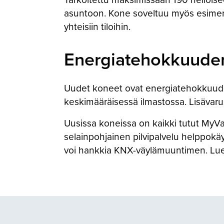
asuntoon. Kone soveltuu myös esimerk
yhteisiin tiloihin.
Energiatehokkuuden 
Uudet koneet ovat energiatehokkuud
keskimääräisessä ilmastossa. Lisävarust
Uusissa koneissa on kaikki tutut MyVal
selainpohjainen pilvipalvelu helppokäy
voi hankkia KNX-väylämuuntimen. Lue