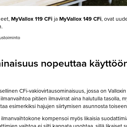
neet,
MyVallox 119 CFi
ja
MyVallox 149 CFi
, ovat uud
m.
austoiminto
inaisuus nopeuttaa käyttööno
llinen CFi-vakiovirtausominaisuus, jossa on Valloxin 
manvaihtoa pitäen ilmavirrat aina halutulla tasolla, m
uttaa esimerkiksi hajujen siirtymisen asunnosta toisee
 ilmanvaihtokone kompensoi myös likaisia suodattimia,
imien vaihtoa ei silti kannata unohtaa, sillä likaiset