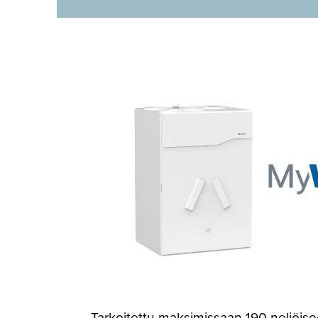
Tarkoitettu maksimissaan 190 neliöise