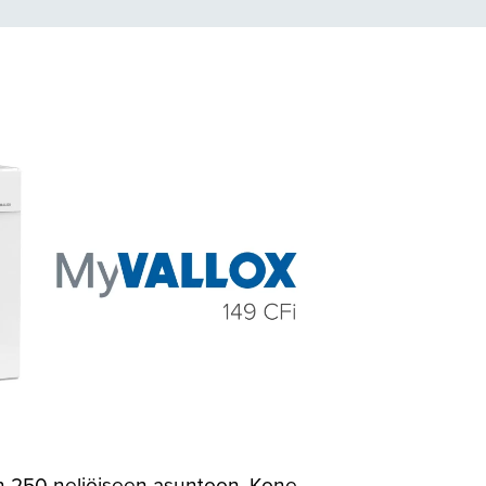
n 250 neliöiseen asuntoon. Kone