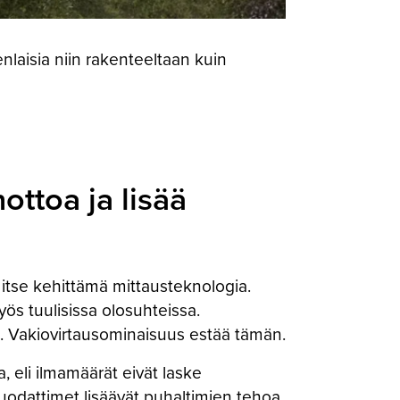
enlaisia niin rakenteeltaan kuin
ttoa ja lisää
itse kehittämä mittausteknologia.
yös tuulisissa olosuhteissa.
n. Vakiovirtausominaisuus estää tämän.
 eli ilmamäärät eivät laske
 suodattimet lisäävät puhaltimien tehoa