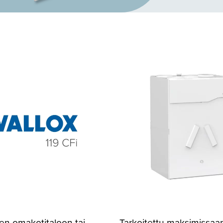
en omakotitaloon tai
Tarkoitettu maksimissaa