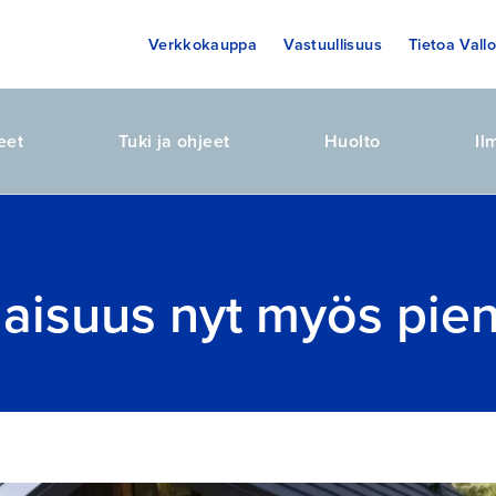
Verkkokauppa
Vastuullisuus
Tietoa Vallo
eet
Tuki ja ohjeet
Huolto
Il
aisuus nyt myös pien