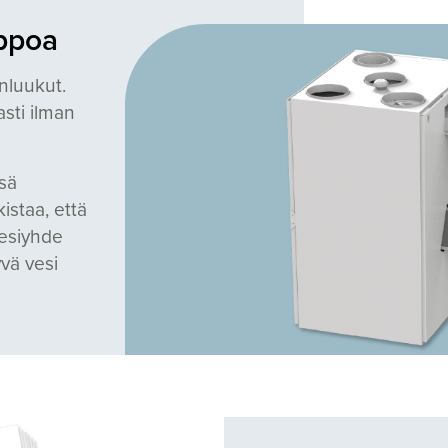
lppoa
nluukut.
sti ilman
sä
kistaa, että
vesiyhde
yvä vesi