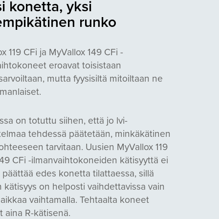
i konetta, yksi
mpikätinen runko
x 119 CFi ja MyVallox 149 CFi -
ihtokoneet eroavat toisistaan
sarvoiltaan, mutta fyysisiltä mitoiltaan ne
manlaiset.
a on totuttu siihen, että jo lvi-
telmaa tehdessä päätetään, minkäkätinen
ohteeseen tarvitaan. Uusien MyVallox 119
149 CFi -ilmanvaihtokoneiden kätisyyttä ei
e päättää edes konetta tilattaessa, sillä
kätisyys on helposti vaihdettavissa vain
aikkaa vaihtamalla. Tehtaalta koneet
t aina R-kätisenä.