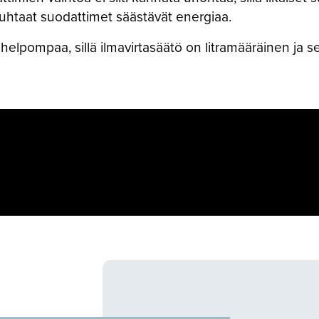
htaat suodattimet säästävät energiaa.
elpompaa, sillä ilmavirtasäätö on litramääräinen ja s