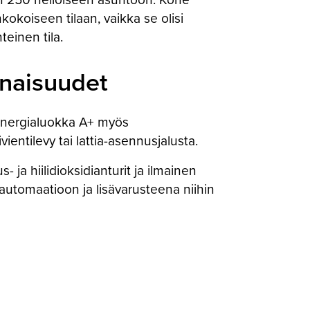
okoiseen tilaan, vaikka se olisi
teinen tila.
inaisuudet
energialuokka A+ myös
ientilevy tai lattia-asennusjalusta.
ja hiilidioksidianturit ja ilmainen
oautomaatioon ja lisävarusteena niihin