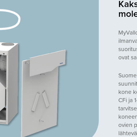
Kaks
mole
MyVallo
ilmanva
suoritu
ovat sa
Suomess
suunni
kone k
CFi ja 
tarvits
koneen 
ovien p
lähtevä