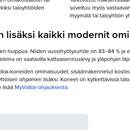
iksi taloyhtiöiden
soveltuu myös vastaavank
myymälä tai taloyhtiön yh
lisäksi kaikki modernit om
en huippua. Niiden vuosihyötysuhde on 83–84 % ja 
eina on saatavilla kattoasennuslevy ja yläpohjan läpiv
lox-koneiden ominaisuudet: sisäänrakennetut kosteus- 
ttöisen ohjaimen lisäksi. Koneet on kytkettävissä tal
 lisää
MyVallox-ohjauksesta
.