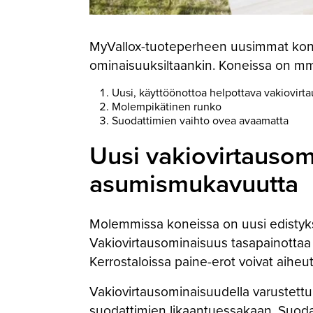
MyVallox-tuoteperheen uusimmat ko
ominaisuuksiltaankin. Koneissa on m
Uusi, käyttöönottoa helpottava vakiovirt
Molempikätinen runko
Suodattimien vaihto ovea avaamatta
Uusi vakiovirtausom
asumismukavuutta
Molemmissa koneissa on uusi edistykse
Vakiovirtausominaisuus tasapainottaa il
Kerrostaloissa paine-erot voivat aihe
Vakiovirtausominaisuudella varustettu
suodattimien likaantuessakaan. Suodatt