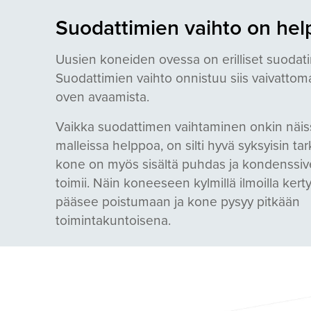
Suodattimien vaihto on he
Uusien koneiden ovessa on erilliset suodati
Suodattimien vaihto onnistuu siis vaivattoma
oven avaamista.
Vaikka suodattimen vaihtaminen onkin näis
malleissa helppoa, on silti hyvä syksyisin tar
kone on myös sisältä puhdas ja kondenssi
toimii. Näin koneeseen kylmillä ilmoilla kert
pääsee poistumaan ja kone pysyy pitkään
toimintakuntoisena.