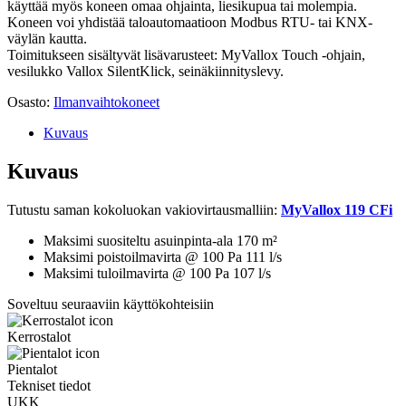
käyttää myös koneen omaa ohjainta, liesikupua tai molempia.
Koneen voi yhdistää taloautomaatioon Modbus RTU- tai KNX-
väylän kautta.
Toimitukseen sisältyvät lisävarusteet: MyVallox Touch -ohjain,
vesilukko Vallox SilentKlick, seinäkiinnityslevy.
Osasto:
Ilmanvaihtokoneet
Kuvaus
Kuvaus
Tutustu saman kokoluokan vakiovirtausmalliin:
MyVallox 119 CFi
Maksimi suositeltu asuinpinta-ala
170 m²
Maksimi poistoilmavirta @ 100 Pa
111 l/s
Maksimi tuloilmavirta @ 100 Pa
107 l/s
Soveltuu seuraaviin käyttökohteisiin
Kerrostalot
Pientalot
Tekniset tiedot
UKK