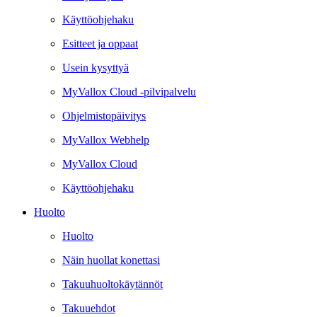
Käyttöohjehaku
Esitteet ja oppaat
Usein kysyttyä
MyVallox Cloud -pilvipalvelu
Ohjelmistopäivitys
MyVallox Webhelp
MyVallox Cloud
Käyttöohjehaku
Huolto
Huolto
Näin huollat konettasi
Takuuhuoltokäytännöt
Takuuehdot