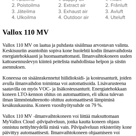
Vallox 110 MV
Vallox 110 MV on laatua ja puhdasta sisäilmaa arvostavan valinta.
Keskisuuriin asuntoihin sopiva kone huolehtii kodin ilmanvaihdosta
energiatehokkaasti ja huomaamattomasti. Ilmanvaihtokoneen uuden
kattoasennuslevyn kiinteä peitelista mahdollistaa helpon ja siistin
asennuksen.
Koneessa on sisäänrakennetut hiilidioksidi- ja kosteusanturit, joiden
avulla ilmanvaihdon toimintaa voi automatisoida. Lisävarusteena
saatavilla on myös VOC- ja lisäkosteusanturit. Energiatehokkaan
koneen LTO-kennon ohitus on automaattinen, eli ulkoa tulevan
ilman lämmöntalteenotto ohittuu automaattisesti lämpiminä
kesäkuukausina. Koneen vuosihyötysuhde on 79 %.
Vallox 110 MV -ilmanvaihtokoneen voi liittää maksuttomaan
MyVallox Cloud -pilvipalveluun, jonka kautta koneen ohjaus
onnistuu nettiyhteydellä mistä vain. Pilvipalveluun rekisteröity kone
päivittyy automaattisesti. Ilmanvaihtokoneen ohjaamiseen voi