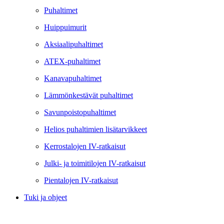
Puhaltimet
Huippuimurit
Aksiaalipuhaltimet
ATEX-puhaltimet
Kanavapuhaltimet
Lämmönkestävät puhaltimet
Savunpoistopuhaltimet
Helios puhaltimien lisätarvikkeet
Kerrostalojen IV-ratkaisut
Julki- ja toimitilojen IV-ratkaisut
Pientalojen IV-ratkaisut
Tuki ja ohjeet