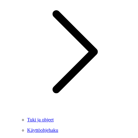
Tuki ja ohjeet
Käyttöohjehaku