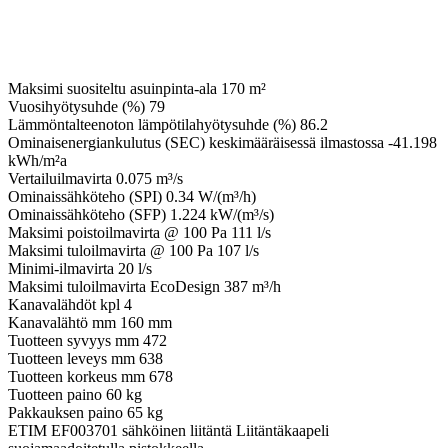
Maksimi suositeltu asuinpinta-ala
170 m²
Vuosihyötysuhde (%)
79
Lämmöntalteenoton lämpötilahyötysuhde (%)
86.2
Ominaisenergiankulutus (SEC) keskimääräisessä ilmastossa
-41.198
kWh/m²a
Vertailuilmavirta
0.075 m³/s
Ominaissähköteho (SPI)
0.34 W/(m³/h)
Ominaissähköteho (SFP)
1.224 kW/(m³/s)
Maksimi poistoilmavirta @ 100 Pa
111 l/s
Maksimi tuloilmavirta @ 100 Pa
107 l/s
Minimi-ilmavirta
20 l/s
Maksimi tuloilmavirta EcoDesign
387 m³/h
Kanavalähdöt kpl
4
Kanavalähtö mm
160 mm
Tuotteen syvyys mm
472
Tuotteen leveys mm
638
Tuotteen korkeus mm
678
Tuotteen paino
60 kg
Pakkauksen paino
65 kg
ETIM EF003701 sähköinen liitäntä
Liitäntäkaapeli