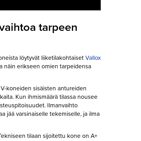
nvaihtoa tarpeen
eista löytyvät liiketilakohtaiset
Vallox
oa näin erikseen omien tarpeidensa
 MV-koneiden sisäisten antureiden
siakkaita. Kun ihmismäärä tilassa nousee
 kosteuspitoisuudet. Ilmanvaihto
a jää varsinaiselle tekemiselle, ja ilma
. Tekniseen tilaan sijoitettu kone on A+