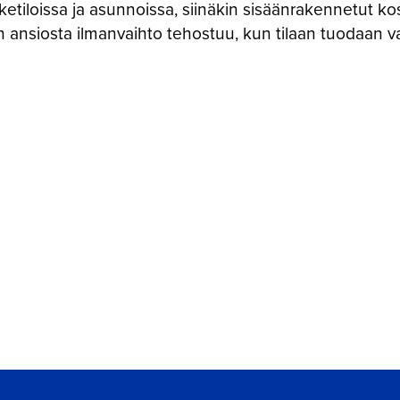
iketiloissa ja asunnoissa, siinäkin sisäänrakennetut kos
 ansiosta ilmanvaihto tehostuu, kun tilaan tuodaan vai
er