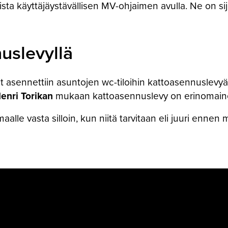
 käyttäjäystävällisen MV-ohjaimen avulla. Ne on sijoi
uslevyllä
 asennettiin asuntojen wc-tiloihin kattoasennuslev
enri Torikan
mukaan kattoasennuslevy on erinomaine
lle vasta silloin, kun niitä tarvitaan eli juuri ennen 