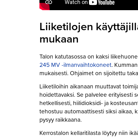
Liiketilojen käyttäj
mukaan
Talon katutasossa on kaksi liikehuonei
245 MV -ilmanvaihtokoneet
. Kummanki
mukaisesti. Ohjaimet on sijoitettu t
Liiketiloihin aikanaan muuttavat toimi
hoidettavaksi. Se palvelee erityisesti s
hetkellisesti, hiilidioksidi- ja kosteus
tehostuu automaattisesti siksi aikaa, k
pysyy raikkaana.
Kerrostalon kellaritilasta löytyy niin i