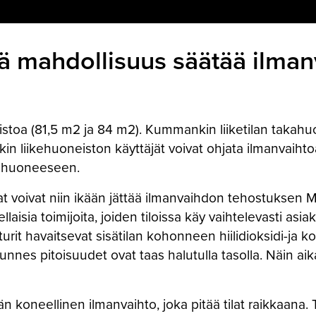
illä mahdollisuus säätää ilma
stoa (81,5 m2 ja 84 m2). Kummankin liiketilan takahuon
n liikehuoneiston käyttäjät voivat ohjata ilmanvaiht
akahuoneeseen.
jat voivat niin ikään jättää ilmanvaihdon tehostuksen
ellaisia toimijoita, joiden tiloissa käy vaihtelevasti a
anturit havaitsevat sisätilan kohonneen hiilidioksidi-ja
unnes pitoisuudet ovat taas halutulla tasolla. Näin aika
kään koneellinen ilmanvaihto, joka pitää tilat raikkaana