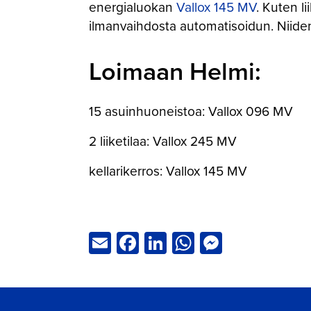
energialuokan
Vallox 145 MV
. Kuten li
ilmanvaihdosta automatisoidun. Niiden
Loimaan Helmi:
15 asuinhuoneistoa: Vallox 096 MV
2 liiketilaa: Vallox 245 MV
kellarikerros: Vallox 145 MV
Email
Facebook
LinkedIn
WhatsApp
Messeng