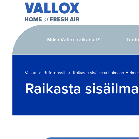
Miksi Vallox-ratkaisut?
Tuott
>
>
Vallox
Referenssit
Raikasta sisäilmaa Loimaan Helme
Raikasta sisäil