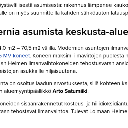
töystävällisestä asumisesta: rakennus lämpenee kauko
alle on myös suunnitteilla kahden sähköauton latausp
ernia asumista keskusta-alue
,0 m2 – 70,5 m2 välillä. Modernien asuntojen ilmanva
96 MV-koneet
. Koneen maksimi-ilmavirtojen puolesta 
an Helmen ilmanvaihtokoneiden tehostusvaran ansiost
stojen asukkaille hiljaisuutena.
a on osoitus laadun arvostuksesta, sillä kohteen kai
xin aluemyyntipäällikkö
Arto Satumäki
.
eiden sisäänrakennetut kosteus- ja hiilidioksidiantu
mukaan tehostavat ilmanvaihtoa. Tulevat Loimaan Helme