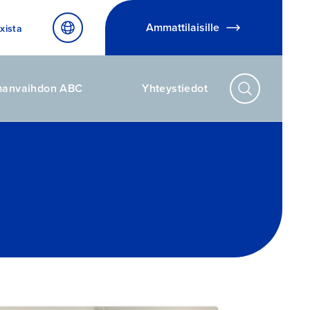
Ammattilaisille
xista
manvaihdon ABC
Yhteystiedot