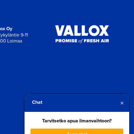
lox Oy
ykyläntie 9-11
00 Loimaa
×
Chat
Tarvitsetko apua ilmanvaihtoon?