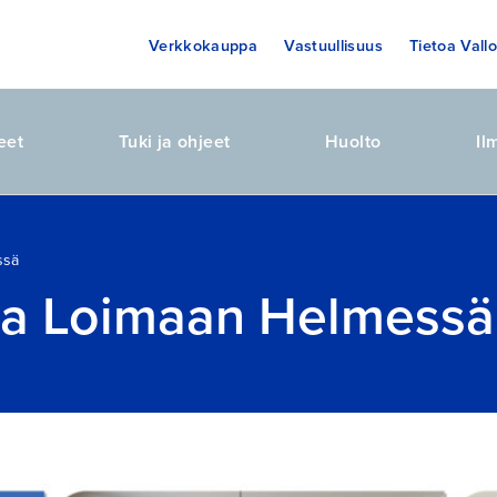
Verkkokauppa
Vastuullisuus
Tietoa Vallo
eet
Tuki ja ohjeet
Huolto
Il
ssä
maa Loimaan Helmessä