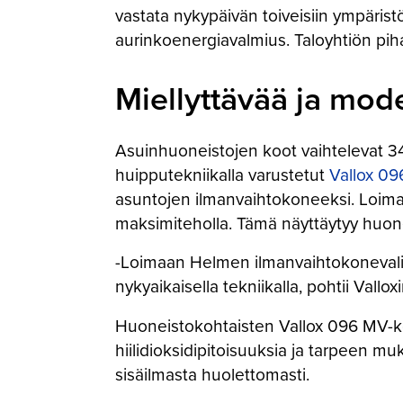
vastata nykypäivän toiveisiin ympäris
aurinkoenergiavalmius. Taloyhtiön pih
Miellyttävää ja mod
Asuinhuoneistojen koot vaihtelevat 34
huipputekniikalla varustetut
Vallox 0
asuntojen ilmanvaihtokoneeksi. Loima
maksimiteholla. Tämä näyttäytyy huonei
-Loimaan Helmen ilmanvaihtokonevalint
nykyaikaisella tekniikalla, pohtii Vallo
Huoneistokohtaisten Vallox 096 MV-kon
hiilidioksidipitoisuuksia ja tarpeen 
sisäilmasta huolettomasti.