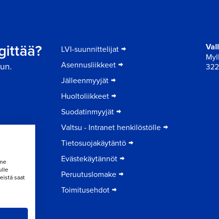
gittää?
Val
LVI-suunnittelijat
Myll
Asennusliikkeet
un.
322
Jälleenmyyjät
Huoltoliikkeet
Suodatinmyyjät
Valtsu - Intranet henkilöstölle
Tietosuojakäytäntö
Evästekäytännöt
mme
ulle
Peruutuslomake
eistä saat
Toimitusehdot