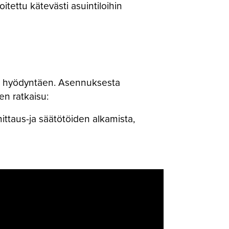
tettu kätevästi asuintiloihin
yä hyödyntäen. Asennuksesta
n ratkaisu:
mittaus-ja säätötöiden alkamista,