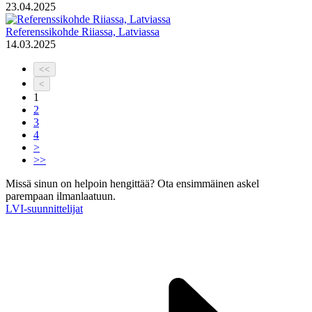
23.04.2025
Referenssikohde Riiassa, Latviassa
14.03.2025
<<
<
1
2
3
4
>
>>
Missä sinun on helpoin hengittää?
Ota ensimmäinen askel
parempaan ilmanlaatuun.
LVI-suunnittelijat