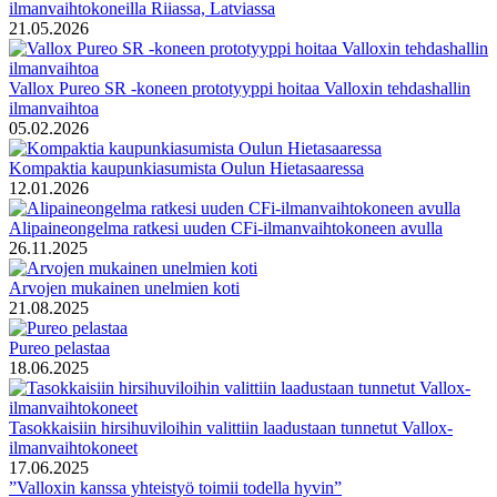
ilmanvaihtokoneilla Riiassa, Latviassa
21.05.2026
Vallox Pureo SR -koneen prototyyppi hoitaa Valloxin tehdashallin
ilmanvaihtoa
05.02.2026
Kompaktia kaupunkiasumista Oulun Hietasaaressa
12.01.2026
Alipaineongelma ratkesi uuden CFi-ilmanvaihtokoneen avulla
26.11.2025
Arvojen mukainen unelmien koti
21.08.2025
Pureo pelastaa
18.06.2025
Tasokkaisiin hirsihuviloihin valittiin laadustaan tunnetut Vallox-
ilmanvaihtokoneet
17.06.2025
”Valloxin kanssa yhteistyö toimii todella hyvin”