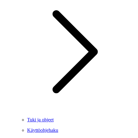
Tuki ja ohjeet
Käyttöohjehaku