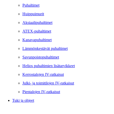
Puhaltimet
Huippuimurit
Aksiaalipuhaltimet
ATEX-puhaltimet
Kanavapuhaltimet
Lämmönkestävät puhaltimet
Savunpoistopuhaltimet
Helios puhaltimien lisätarvikkeet
Kerrostalojen IV-ratkaisut
Julki- ja toimitilojen IV-ratkaisut
Pientalojen IV-ratkaisut
Tuki ja ohjeet