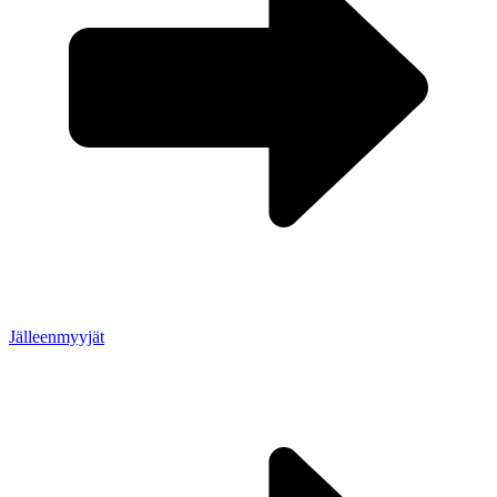
Jälleenmyyjät