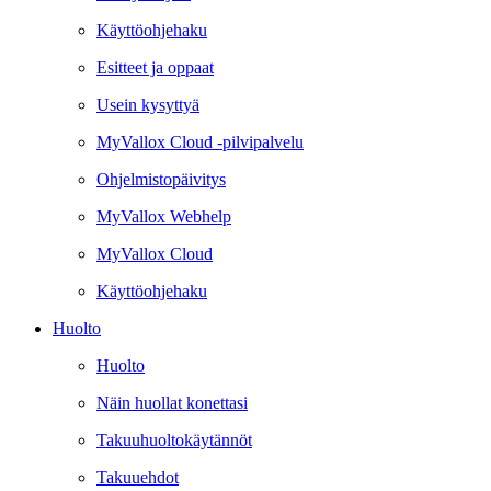
Käyttöohjehaku
Esitteet ja oppaat
Usein kysyttyä
MyVallox Cloud -pilvipalvelu
Ohjelmistopäivitys
MyVallox Webhelp
MyVallox Cloud
Käyttöohjehaku
Huolto
Huolto
Näin huollat konettasi
Takuuhuoltokäytännöt
Takuuehdot