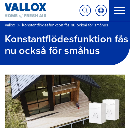
>
Vallox
Konstantflödesfunktion fås nu också för småhus
Konstantflödesfunktion fås
nu också för småhus