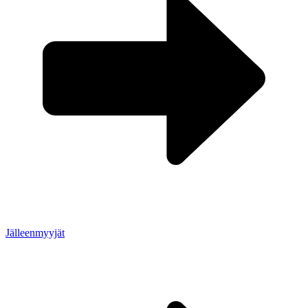
Jälleenmyyjät