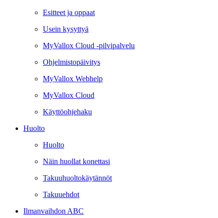
Esitteet ja oppaat
Usein kysyttyä
MyVallox Cloud -pilvipalvelu
Ohjelmistopäivitys
MyVallox Webhelp
MyVallox Cloud
Käyttöohjehaku
Huolto
Huolto
Näin huollat konettasi
Takuuhuoltokäytännöt
Takuuehdot
Ilmanvaihdon ABC