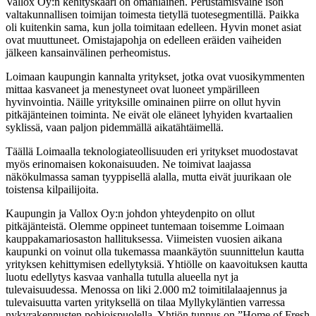
Vallox Oy:n kehityskaari on omanlainen. Perustamisvaihe ison
valtakunnallisen toimijan toimesta tietyllä tuotesegmentillä. Paikka
oli kuitenkin sama, kun jolla toimitaan edelleen. Hyvin monet asiat
ovat muuttuneet. Omistajapohja on edelleen eräiden vaiheiden
jälkeen kansainvälinen perheomistus.
Loimaan kaupungin kannalta yritykset, jotka ovat vuosikymmenten
mittaa kasvaneet ja menestyneet ovat luoneet ympärilleen
hyvinvointia. Näille yrityksille ominainen piirre on ollut hyvin
pitkäjänteinen toiminta. Ne eivät ole eläneet lyhyiden kvartaalien
syklissä, vaan paljon pidemmällä aikatähtäimellä.
Täällä Loimaalla teknologiateollisuuden eri yritykset muodostavat
myös erinomaisen kokonaisuuden. Ne toimivat laajassa
näkökulmassa saman tyyppisellä alalla, mutta eivät juurikaan ole
toistensa kilpailijoita.
Kaupungin ja Vallox Oy:n johdon yhteydenpito on ollut
pitkäjänteistä. Olemme oppineet tuntemaan toisemme Loimaan
kauppakamariosaston hallituksessa. Viimeisten vuosien aikana
kaupunki on voinut olla tukemassa maankäytön suunnittelun kautta
yrityksen kehittymisen edellytyksiä. Yhtiölle on kaavoituksen kautta
luotu edellytys kasvaa vanhalla tutulla alueella nyt ja
tulevaisuudessa. Menossa on liki 2.000 m2 toimitilalaajennus ja
tulevaisuutta varten yrityksellä on tilaa Myllykyläntien varressa
nykyrakennusten pohjoispuolella. Yhtiön tunnus on ”Home of Fresh