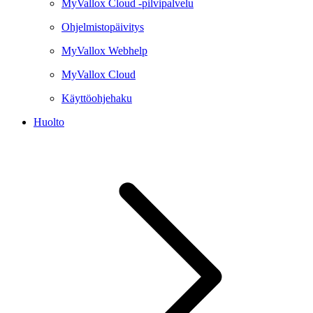
MyVallox Cloud -pilvipalvelu
Ohjelmistopäivitys
MyVallox Webhelp
MyVallox Cloud
Käyttöohjehaku
Huolto