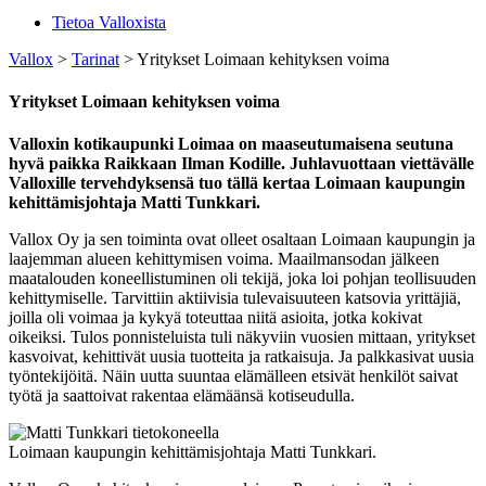
Tietoa Valloxista
Vallox
>
Tarinat
>
Yritykset Loimaan kehityksen voima
Yritykset Loimaan kehityksen voima
Valloxin kotikaupunki Loimaa on maaseutumaisena seutuna
hyvä paikka Raikkaan Ilman Kodille. Juhlavuottaan viettävälle
Valloxille tervehdyksensä tuo tällä kertaa Loimaan kaupungin
kehittämisjohtaja Matti Tunkkari.
Vallox Oy ja sen toiminta ovat olleet osaltaan Loimaan kaupungin ja
laajemman alueen kehittymisen voima. Maailmansodan jälkeen
maatalouden koneellistuminen oli tekijä, joka loi pohjan teollisuuden
kehittymiselle. Tarvittiin aktiivisia tulevaisuuteen katsovia yrittäjiä,
joilla oli voimaa ja kykyä toteuttaa niitä asioita, jotka kokivat
oikeiksi. Tulos ponnisteluista tuli näkyviin vuosien mittaan, yritykset
kasvoivat, kehittivät uusia tuotteita ja ratkaisuja. Ja palkkasivat uusia
työntekijöitä. Näin uutta suuntaa elämälleen etsivät henkilöt saivat
työtä ja saattoivat rakentaa elämäänsä kotiseudulla.
Loimaan kaupungin kehittämisjohtaja Matti Tunkkari.