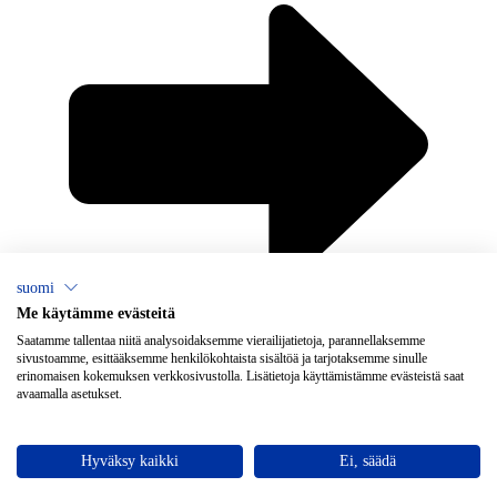
suomi
Me käytämme evästeitä
×
Chat
Saatamme tallentaa niitä analysoidaksemme vierailijatietoja, parannellaksemme
sivustoamme, esittääksemme henkilökohtaista sisältöä ja tarjotaksemme sinulle
erinomaisen kokemuksen verkkosivustolla. Lisätietoja käyttämistämme evästeistä saat
avaamalla asetukset.
Tarvitsetko apua ilmanvaihtoon?
Vallox Oy
Myllykyläntie 9-11
32200 Loimaa
Avaa chat
Hyväksy kaikki
Ei, säädä