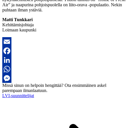
Air” ja naapurina pohjoispuolella on liito-orava -populaatio. Nekin
puhtaan ilman ystäviä.
Matti Tunkkari
Kehittämisjohtaja
Loimaan kaupunki
Email
Facebook
LinkedIn
WhatsApp
Missä sinun on helpoin hengittää?
Ota ensimmäinen askel
Messenger
parempaan ilmanlaatuun.
LVI-suunnittelijat