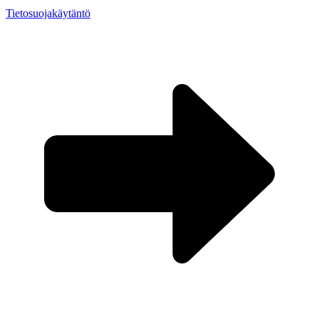
Tietosuojakäytäntö