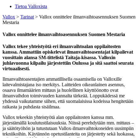
Tietoa Valloxista
Vallox
>
Tarinat
>
Vallox onnittelee ilmanvaihtoasennuksen Suomen
Mestaria
Vallox onnittelee ilmanvaihtoasennuksen Suomen Mestaria
Vallox tekee yhteistyötä eri ilmanvaihtoalan oppilaitosten
kanssa. Ammattiin opiskelevat ilmanvaihtoasentajat kilpailevat
vuosittain alansa SM-tittelistä Taitaja-kisassa. Valloxin
juhlavuonna kilpailu järjestettiin Oulussa ja sitä saattoi seurata
virtuaalisesti.
Ilmanvaihtoasentajien ammatillisella osaamisella on Valloxille
laitevalmistajana iso merkitys. Laitteiden oikeanlainen asennus,
osaava ilmamäärien mittaus ja huolellinen käyttöönotto ovat
ilmanvaihdon toimivuuden kannalta tärkeää. Loppukädessä me
yhdessä vaikutamme siihen, että suomalaisissa kodeissa hengitetään
raikasta ja puhdasta sisäilmaa.
Vallox tekeekin yhteistyötä alan oppilaitosten kanssa mm.
järjestämällä koulutustilaisuuksia. Niissä perehdytään mm. mittaus –
ja säätötyöhön ja tutustutaan Vallox-ilmanvaihtokoneiden uusimpiin
tekniikoihin. Käytännön opetustilanteita on järjestetty sekä luokassa,