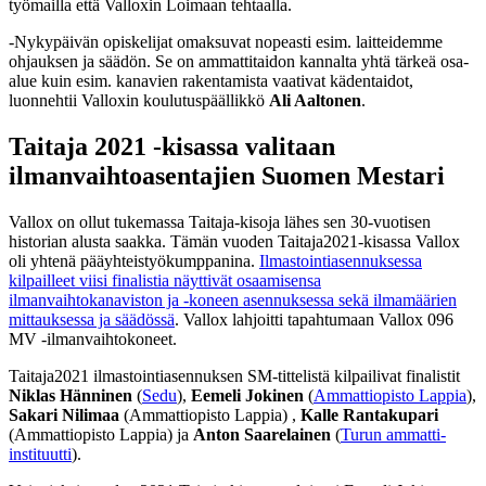
työmailla että Valloxin Loimaan tehtaalla.
-Nykypäivän opiskelijat omaksuvat nopeasti esim. laitteidemme
ohjauksen ja säädön. Se on ammattitaidon kannalta yhtä tärkeä osa-
alue kuin esim. kanavien rakentamista vaativat kädentaidot,
luonnehtii Valloxin koulutuspäällikkö
Ali Aaltonen
.
Taitaja 2021 -kisassa valitaan
ilmanvaihtoasentajien Suomen Mestari
Vallox on ollut tukemassa Taitaja-kisoja lähes sen 30-vuotisen
historian alusta saakka. Tämän vuoden Taitaja2021-kisassa Vallox
oli yhtenä pääyhteistyökumppanina.
Ilmastointiasennuksessa
kilpailleet viisi finalistia näyttivät osaamisensa
ilmanvaihtokanaviston ja -koneen asennuksessa sekä ilmamäärien
mittauksessa ja säädössä
. Vallox lahjoitti tapahtumaan Vallox 096
MV -ilmanvaihtokoneet.
Taitaja2021 ilmastointiasennuksen SM-tittelistä kilpailivat finalistit
Niklas Hänninen
(
Sedu
),
Eemeli Jokinen
(
Ammattiopisto Lappia
),
Sakari Nilimaa
(Ammattiopisto Lappia) ,
Kalle Rantakupari
(Ammattiopisto Lappia) ja
Anton Saarelainen
(
Turun ammatti-
instituutti
).