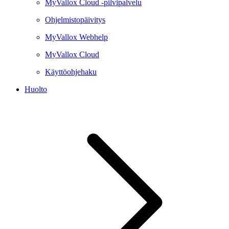
MyVallox Cloud -pilvipalvelu
Ohjelmistopäivitys
MyVallox Webhelp
MyVallox Cloud
Käyttöohjehaku
Huolto