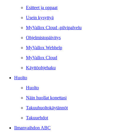
Esitteet ja oppaat
Usein kysyttyä
MyVallox Cloud -pilvipalvelu
Ohjelmistopäivitys
MyVallox Webhelp
MyVallox Cloud
Käyttöohjehaku
Huolto
Huolto
Näin huollat konettasi
Takuuhuoltokäytännöt
Takuuehdot
Ilmanvaihdon ABC