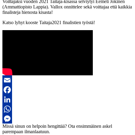
Voittajaksi vuoden 2021 Taitaja-kisassa selviytyi Eemeli Jokinen
(Ammattiopisto Lappia). Vallox onnittelee sekä voittajaa että kaikkia
finalisteja hienosta kisasta!
Katso lyhyt kooste Taitaja2021 finalistien työstä!
Email
Facebook
LinkedIn
WhatsApp
Missä sinun on helpoin hengittää?
Ota ensimmäinen askel
Messenger
parempaan ilmanlaatuun.