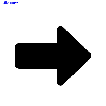
Jälleenmyyjät