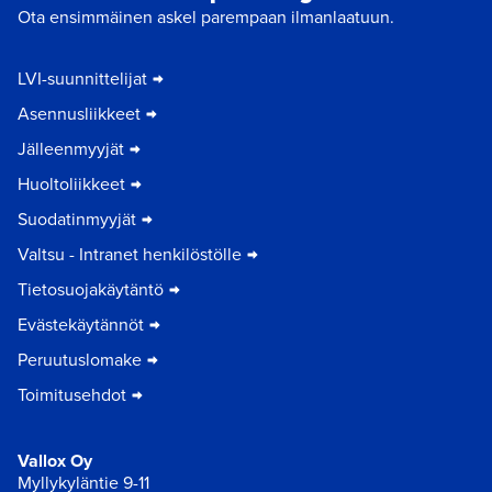
Ota ensimmäinen askel parempaan ilmanlaatuun.
LVI-suunnittelijat
Asennusliikkeet
Jälleenmyyjät
Huoltoliikkeet
Suodatinmyyjät
Valtsu - Intranet henkilöstölle
Tietosuojakäytäntö
Evästekäytännöt
Peruutuslomake
Toimitusehdot
Vallox Oy
Myllykyläntie 9-11