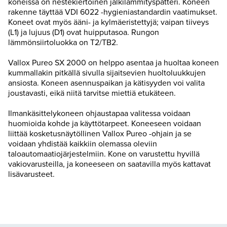
koneissa on nestekiertoinen jälkilämmityspatteri. Koneen
rakenne täyttää VDI 6022 -hygieniastandardin vaatimukset.
Koneet ovat myös ääni- ja kylmäeristettyjä; vaipan tiiveys
(L1) ja lujuus (D1) ovat huipputasoa. Rungon
lämmönsiirtoluokka on T2/TB2.
Vallox Pureo SX 2000 on helppo asentaa ja huoltaa koneen
kummallakin pitkällä sivulla sijaitsevien huoltoluukkujen
ansiosta. Koneen asennuspaikan ja kätisyyden voi valita
joustavasti, eikä niitä tarvitse miettiä etukäteen.
Ilmankäsittelykoneen ohjaustapaa valitessa voidaan
huomioida kohde ja käyttötarpeet. Koneeseen voidaan
liittää kosketusnäytöllinen Vallox Pureo -ohjain ja se
voidaan yhdistää kaikkiin olemassa oleviin
taloautomaatiojärjestelmiin. Kone on varustettu hyvillä
vakiovarusteilla, ja koneeseen on saatavilla myös kattavat
lisävarusteet.