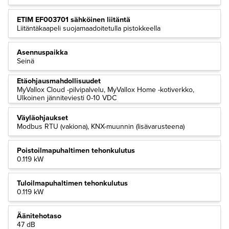
ETIM EF003701 sähköinen liitäntä
Liitäntäkaapeli suojamaadoitetulla pistokkeella
Asennuspaikka
Seinä
Etäohjausmahdollisuudet
MyVallox Cloud -pilvipalvelu, MyVallox Home -kotiverkko,
Ulkoinen jänniteviesti 0-10 VDC
Väyläohjaukset
Modbus RTU (vakiona), KNX-muunnin (lisävarusteena)
Poistoilmapuhaltimen tehonkulutus
0.119 kW
Tuloilmapuhaltimen tehonkulutus
0.119 kW
Äänitehotaso
47 dB