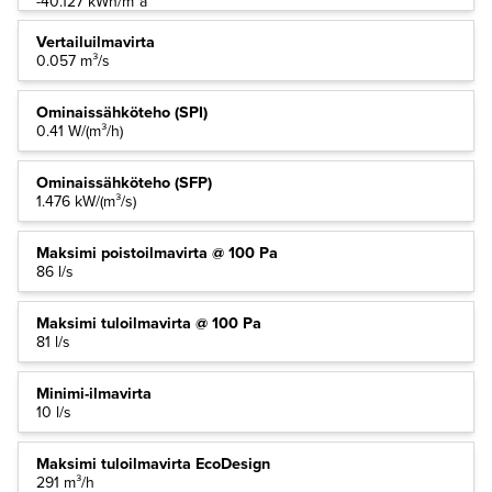
-40.127 kWh/m²a
Vertailuilmavirta
0.057 m³/s
Ominaissähköteho (SPI)
0.41 W/(m³/h)
Ominaissähköteho (SFP)
1.476 kW/(m³/s)
Maksimi poistoilmavirta @ 100 Pa
86 l/s
Maksimi tuloilmavirta @ 100 Pa
81 l/s
Minimi-ilmavirta
10 l/s
Maksimi tuloilmavirta EcoDesign
291 m³/h