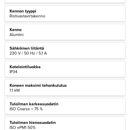
Kennon tyyppi
Ristivastavirtakenno
Kenno
Alumiini
Sähköinen liitäntä
230 V / 50 Hz / 5,1 A
Kotelointiluokka
IP34
Koneen maksimi tehonkulutus
1.1 kW
Tuloilman karkeasuodatin
ISO Coarse > 75 %
Tuloilman hienosuodatin
ISO ePM1 50%