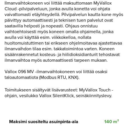
Ilmanvaihtokoneen voi liittää maksuttomaan MyVallox
Cloud -pilvipalveluun, jonka avulla konetta voi ohjata
vaivattomasti etäyhteydellä. Pilvipalvelun kautta kone myös
päivittyy automaattisesti ja teknisen tuen palvelut ovat
saatavilla helposti ja nopeasti. Ohjaus onnistuu
vaihtoehtoisesti myös koneen omalla ohjaimella, jonka
avulla voi käyttää esim. viikkokelloa, nollata
huoltomuistuttimen tai erikseen ohjelmoitavaa ajastettavaa
ilmanvaihdon tilaa esim. takkatoimintoa varten. Koneen
sisäänrakennetut kosteus- ja hiilidioksidianturit tehostavat
ilmanvaihtoa myös automaattisesti tarpeen mukaan.
Vallox 096 MV -ilmanvaihtokoneen voi liittää osaksi
taloautomaatiota (Modbus RTU, KNX).
Toimitukseen sisältyvät lisävarusteet: MyVallox Touch -
ohjain, vesilukko Vallox SilentKlick, seinäkiinnityslevy.
Maksimi suositeltu asuinpinta-ala
140 m²