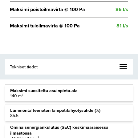
Maksimi poistoilmavirta @ 100 Pa
86 l/s
Maksimi tuloilmavirta @ 100 Pa
81 l/s
Maksimi suositeltu asuinpinta-ala
140 m²
Lämmöntalteenoton lämpötilahyötysuhde (%)
85.5
Ominaisenergiankulutus (SEC) keskimääräisessä
ilmastossa