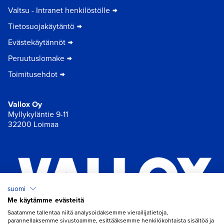
Valtsu - Intranet henkilöstölle
Tietosuojakäytäntö
Evästekäytännöt
Peruutuslomake
Toimitusehdot
Vallox Oy
Myllykyläntie 9-11
32200 Loimaa
suomi
Me käytämme evästeitä
×
Chat
Saatamme tallentaa niitä analysoidaksemme vierailijatietoja,
parannellaksemme sivustoamme, esittääksemme henkilökohtaista sisältöä ja