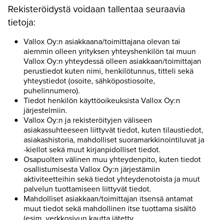
Rekisteröidystä voidaan tallentaa seuraavia
tietoja:
Vallox Oy:n asiakkaana/toimittajana olevan tai
aiemmin olleen yrityksen yhteyshenkilön tai muun
Vallox Oy:n yhteydessä olleen asiakkaan/toimittajan
perustiedot kuten nimi, henkilötunnus, titteli sekä
yhteystiedot (osoite, sähköpostiosoite,
puhelinnumero).
Tiedot henkilön käyttöoikeuksista Vallox Oy:n
järjestelmiin.
Vallox Oy:n ja rekisteröityjen väliseen
asiakassuhteeseen liittyvät tiedot, kuten tilaustiedot,
asiakashistoria, mahdolliset suoramarkkinointiluvat ja
-kiellot sekä muut kirjanpidolliset tiedot.
Osapuolten välinen muu yhteydenpito, kuten tiedot
osallistumisesta Vallox Oy:n järjestämiin
aktiviteetteihin sekä tiedot yhteydenotoista ja muut
palvelun tuottamiseen liittyvät tiedot.
Mahdolliset asiakkaan/toimittajan itsensä antamat
muut tiedot sekä mahdollinen itse tuottama sisältö
(esim. verkkosivun kautta jätetty