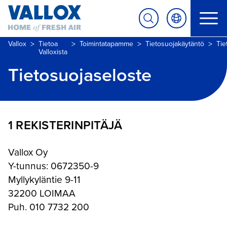
>
>
>
>
Vallox
Tietoa
Toimintatapamme
Tietosuojakäytäntö
Tie
Valloxista
Tietosuojaseloste
1 REKISTERINPITÄJÄ
Vallox Oy
Y-tunnus: 0672350-9
Myllykyläntie 9-11
32200 LOIMAA
Puh. 010 7732 200