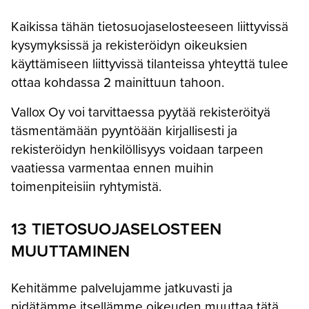
Kaikissa tähän tietosuojaselosteeseen liittyvissä
kysymyksissä ja rekisteröidyn oikeuksien
käyttämiseen liittyvissä tilanteissa yhteyttä tulee
ottaa kohdassa 2 mainittuun tahoon.
Vallox Oy voi tarvittaessa pyytää rekisteröityä
täsmentämään pyyntöään kirjallisesti ja
rekisteröidyn henkilöllisyys voidaan tarpeen
vaatiessa varmentaa ennen muihin
toimenpiteisiin ryhtymistä.
13 TIETOSUOJASELOSTEEN
MUUTTAMINEN
Kehitämme palvelujamme jatkuvasti ja
pidätämme itsellämme oikeuden muuttaa tätä