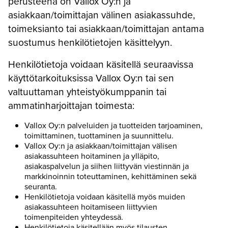
perusteena on Vallox Oy:n ja
asiakkaan/toimittajan välinen asiakassuhde,
toimeksianto tai asiakkaan/toimittajan antama
suostumus henkilötietojen käsittelyyn.
Henkilötietoja voidaan käsitellä seuraavissa
käyttötarkoituksissa Vallox Oy:n tai sen
valtuuttaman yhteistyökumppanin tai
ammatinharjoittajan toimesta:
Vallox Oy:n palveluiden ja tuotteiden tarjoaminen,
toimittaminen, tuottaminen ja suunnittelu.
Vallox Oy:n ja asiakkaan/toimittajan välisen
asiakassuhteen hoitaminen ja ylläpito,
asiakaspalvelun ja siihen liittyvän viestinnän ja
markkinoinnin toteuttaminen, kehittäminen sekä
seuranta.
Henkilötietoja voidaan käsitellä myös muiden
asiakassuhteen hoitamiseen liittyvien
toimenpiteiden yhteydessä.
Henkilötietoja käsitellään myös tilausten,