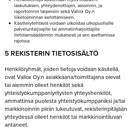
laskutuksen, yhteydenottojen, asioinnin, ja
raportoinnin tarpeisiin sekä Vallox Oy:n
liiketoiminnan kehittämiseen.
Käsittelytehtäviä voidaan ulkoistaa ulkopuolisille
palveluntarjoajille tai ammatinharjoittajille
tietolainsäädännön mukaisesti ja sen asettamissa
rajoissa.
5 REKISTERIN TIETOSISÄLTÖ
Henkilöryhmät, joiden tietoja voidaan käsitellä,
ovat Vallox Oy:n asiakkaana/toimittajana olevat
tai aiemmin olleet henkilöt sekä
yhteistyökumppaniyritysten yhteyshenkilöt,
ammattinsa puolesta yhteistyökumppaniksi ja/tai
markkinoinnin piiriin lukeutuvat, rekisterinpitäjään
yhteydessä olleet henkilöt tai markkinointiluvan
antaneet.