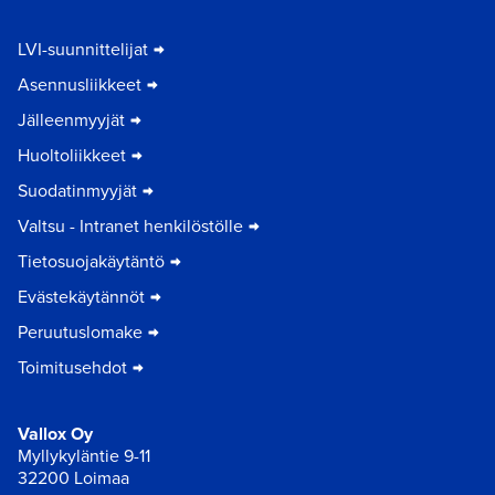
LVI-suunnittelijat
Asennusliikkeet
Jälleenmyyjät
Huoltoliikkeet
Suodatinmyyjät
Valtsu - Intranet henkilöstölle
Tietosuojakäytäntö
Evästekäytännöt
Peruutuslomake
Toimitusehdot
Vallox Oy
Myllykyläntie 9-11
32200 Loimaa