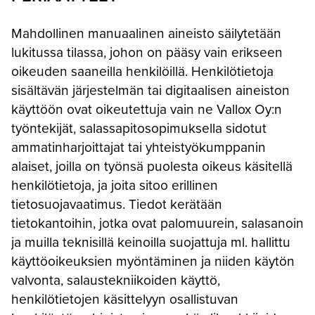
Mahdollinen manuaalinen aineisto säilytetään
lukitussa tilassa, johon on pääsy vain erikseen
oikeuden saaneilla henkilöillä. Henkilötietoja
sisältävän järjestelmän tai digitaalisen aineiston
käyttöön ovat oikeutettuja vain ne Vallox Oy:n
työntekijät, salassapitosopimuksella sidotut
ammatinharjoittajat tai yhteistyökumppanin
alaiset, joilla on työnsä puolesta oikeus käsitellä
henkilötietoja, ja joita sitoo erillinen
tietosuojavaatimus. Tiedot kerätään
tietokantoihin, jotka ovat palomuurein, salasanoin
ja muilla teknisillä keinoilla suojattuja ml. hallittu
käyttöoikeuksien myöntäminen ja niiden käytön
valvonta, salaustekniikoiden käyttö,
henkilötietojen käsittelyyn osallistuvan