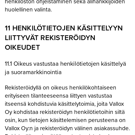
henkilöstön ohjeistaminen sekä alihankkijoiden
huolellinen valinta.
11 HENKILÖTIETOJEN KÄSITTELYYN
LIITTYVÄT REKISTERÖIDYN
OIKEUDET
11.1 Oikeus vastustaa henkilötietojen käsittelyä
ja suoramarkkinointia
Rekisteröidyllä on oikeus henkilökohtaiseen
erityiseen tilanteeseensa liittyen vastustaa
itseensä kohdistuvia käsittelytoimia, joita Vallox
Oy kohdistaa rekisteröidyn henkilötietoihin siltä
osin, kun tietojen käsittelemisen perusteena on
Vallox Oy:n ja rekisteröidyn välinen asiakassuhde.