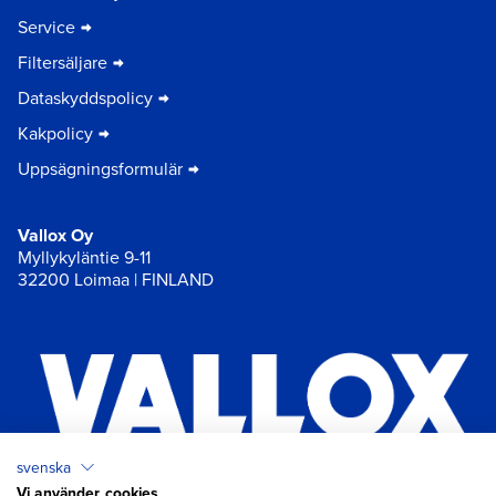
Service
Filtersäljare
Dataskyddspolicy
Kakpolicy
Uppsägningsformulär
Vallox Oy
Myllykyläntie 9-11
32200 Loimaa | FINLAND
svenska
Vi använder cookies