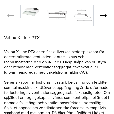
Vallox X-Line PTX
Vallox X-Line PTX är en finsktillverkad serie spiskåpor för
decentraliserad ventilation i enfamiljshus och
radhusbostäder. Med en X-Line PTX-spiskåpa kan du styra
decentraliserade ventilationsaggregat, takfläktar eller
luftvärmeaggregat med växelströmsfläktar (AC).
Seriens kåpor har fast glas, ljusstark belysning och fettfilter
som tål maskindisk. Utöver osuppfångning är de utformade
för justering av ventilationsaggregatets fläkthastigheter. Om
spjället i en reglagekåpa används som kontrollpanel är det i
normala fall stängt och ventilationseffekten i normalläge.
Spjället öppnas om ventilationen ska forceras exempelvis i
samband med matlagning. Då ökar frånluftsflödet i köket.