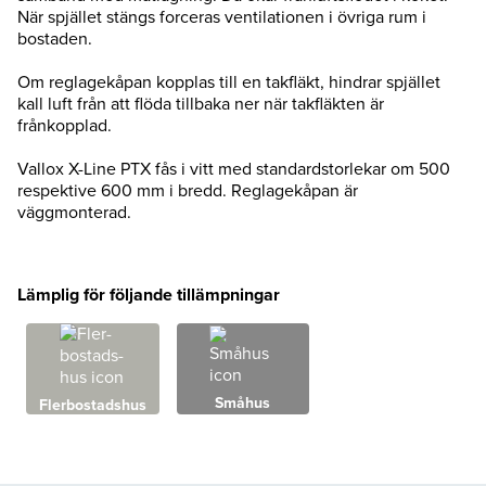
När spjället stängs forceras ventilationen i övriga rum i
bostaden.
Om reglagekåpan kopplas till en takfläkt, hindrar spjället
kall luft från att flöda tillbaka ner när takfläkten är
frånkopplad.
Vallox X-Line PTX fås i vitt med standardstorlekar om 500
respektive 600 mm i bredd. Reglagekåpan är
väggmonterad.
Lämplig för följande tillämpningar
Småhus
Fler­bostads­hus