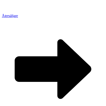
Återsäljare