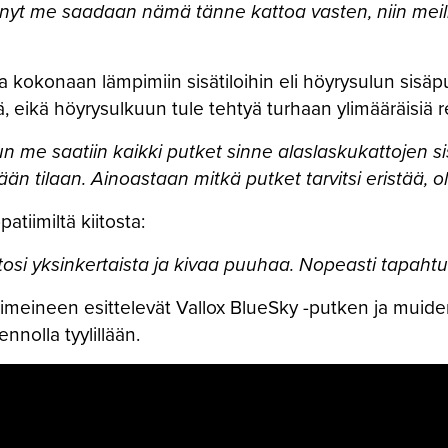
un nyt me saadaan nämä tänne kattoa vasten, niin meill
kokonaan lämpimiin sisätiloihin eli höyrysulun sisäpu
ä, eikä höyrysulkuun tule tehtyä turhaan ylimääräisiä r
kun me saatiin kaikki putket sinne alaslaskukattojen 
ään tilaan. Ainoastaan mitkä putket tarvitsi eristää, ol
tiimiltä kiitosta:
 tosi yksinkertaista ja kivaa puuhaa. Nopeasti tapaht
iimeineen esittelevät Vallox BlueSky -putken ja muide
nnolla tyylillään.