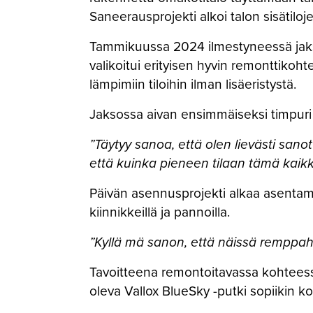
Saneerausprojekti alkoi talon sisätil
Tammikuussa 2024 ilmestyneessä jakso
valikoitui erityisen hyvin remonttikoht
lämpimiin tiloihin ilman lisäeristystä.
Jaksossa aivan ensimmäiseksi timpur
”Täytyy sanoa, että olen lievästi san
että kuinka pieneen tilaan tämä kaik
Päivän asennusprojekti alkaa asentamal
kiinnikkeillä ja pannoilla.
”Kyllä mä sanon, että näissä remppah
Tavoitteena remontoitavassa kohteess
oleva Vallox BlueSky -putki sopiikin 