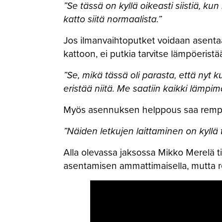
”Se tässä on kyllä oikeasti siistiä, k
katto siitä normaalista.”
Jos ilmanvaihtoputket voidaan asentaa 
kattoon, ei putkia tarvitse lämpöeristä
”Se, mikä tässä oli parasta, että nyt 
eristää niitä. Me saatiin kaikki lämpim
Myös asennuksen helppous saa remppa
”Näiden letkujen laittaminen on kyllä
Alla olevassa jaksossa Mikko Merelä t
asentamisen ammattimaisella, mutta re