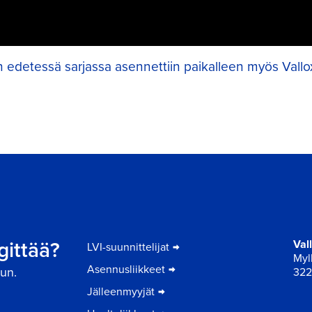
 edetessä sarjassa asennettiin paikalleen myös Vallo
er
gittää?
Val
LVI-suunnittelijat
Myll
Asennusliikkeet
un.
322
Jälleenmyyjät