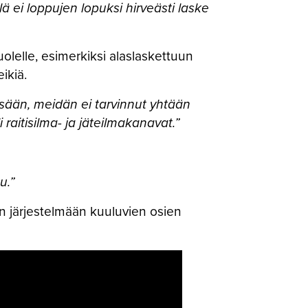
ä ei loppujen lopuksi hirveästi laske
olelle, esimerkiksi alaslaskettuun
eikiä.
sisään, meidän ei tarvinnut yhtään
i raitisilma- ja jäteilmakanavat.”
uu.”
n järjestelmään kuuluvien osien