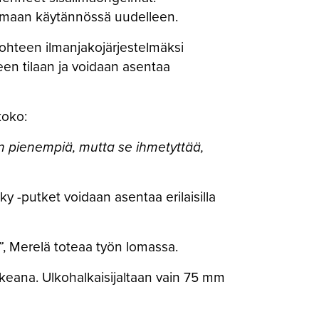
entamaan käytännössä uudelleen.
ohteen ilmanjakojärjestelmäksi
en tilaan ja voidaan asentaa
koko:
on pienempiä, mutta se ihmetyttää,
y -putket voidaan asentaa erilaisilla
”
, Merelä toteaa työn lomassa.
eana. Ulkohalkaisijaltaan vain 75 mm