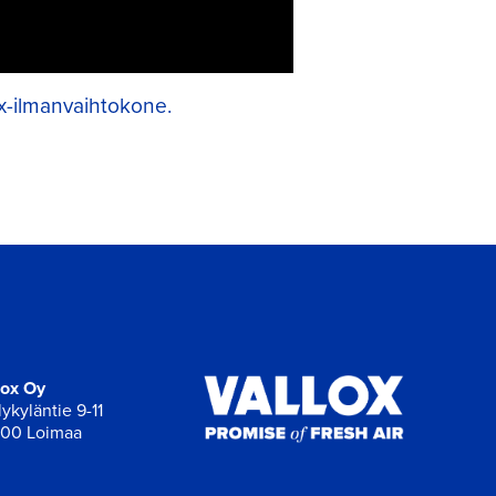
x-ilmanvaihtokone.
lox Oy
ykyläntie 9-11
00 Loimaa