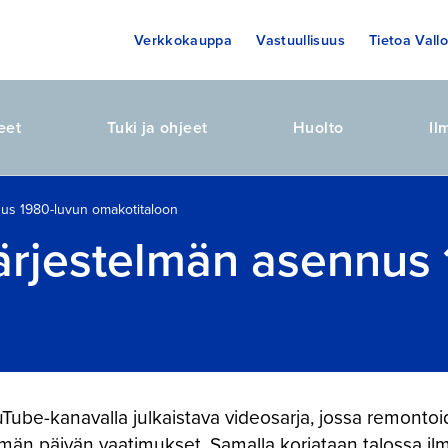
Verkkokauppa
Vastuullisuus
Tietoa Vallo
eet
Tuki ja ohjeet
Huolto
Il
nus 1980-luvun omakotitaloon
järjestelmän asennus
Tube-kanavalla julkaistava videosarja, jossa remont
män päivän vaatimukset. Samalla korjataan talossa i