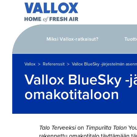
Miksi Vallox-ratkaisut?
Tuott
>
>
Vallox
Referenssit
Vallox BlueSky -järjestelmän asen
Vallox BlueSky -
omakotitaloon
Talo Terveeksi
on
Timpurilta Talon
You
rakennettu omakotitalo täyttämään tä