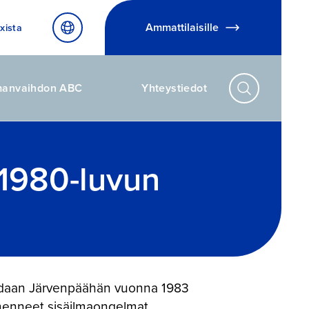
Ammattilaisille
xista
manvaihdon ABC
Yhteystiedot
 1980-luvun
oidaan Järvenpäähän vuonna 1983
lmenneet sisäilmaongelmat.