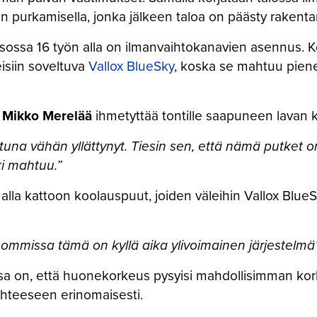
ojen purkamisella, jonka jälkeen taloa on päästy rak
ssa 16 työn alla on ilmanvaihtokanavien asennus. K
eisiin soveltuva
Vallox BlueSky
, koska se mahtuu piene
i
Mikko Merelää
ihmetyttää tontille saapuneen lavan 
ottuna vähän yllättynyt. Tiesin sen, että nämä putket 
ki mahtuu.”
la kattoon koolauspuut, joiden väleihin Vallox BlueSk
ommissa tämä on kyllä aika ylivoimainen järjestelmä
a on, että huonekorkeus pysyisi mahdollisimman kork
kohteeseen erinomaisesti.