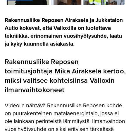
Rakennusliike Reposen Airaksela ja Jukkatalon
Autio kokevat, että Valloxilla on luotettava
tekniikka, erinomainen vuosihyötysuhde, laatu
ja kyky kuunnella asiakasta.
Rakennusliike Reposen
toimitusjohtaja Mika Airaksela kertoo,
miksi valitsee kohteisiinsa Valloxin
ilmanvaihtokoneet
Videolla nähtävä Rakennusliike Reposen kohde
on puurakenteinen matalaenergiatalo, jossa ei
ole lainkaan perinteistä lämmitystä. Ilmanvaihdon
vuosihyötysuhde on siksi erityisen tärkeässä