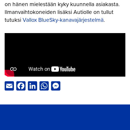
on hänen mielestään kyky kuunnella asiakasta.
Ilmanvaihtokoneiden lisäksi Autiolle on tullut
tutuksi
Vallox BlueSky-kanavajärjestelmä
.
Email
Facebook
LinkedIn
WhatsApp
Messenger