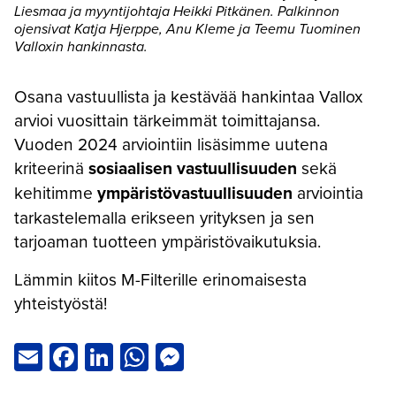
Liesmaa ja myyntijohtaja Heikki Pitkänen. Palkinnon
ojensivat Katja Hjerppe, Anu Kleme ja Teemu Tuominen
Valloxin hankinnasta.
Osana vastuullista ja kestävää hankintaa Vallox
arvioi vuosittain tärkeimmät toimittajansa.
Vuoden 2024 arviointiin lisäsimme uutena
kriteerinä
sosiaalisen vastuullisuuden
sekä
kehitimme
ympäristövastuullisuuden
arviointia
tarkastelemalla erikseen yrityksen ja sen
tarjoaman tuotteen ympäristövaikutuksia.
Lämmin kiitos M-Filterille erinomaisesta
yhteistyöstä!
Email
Facebook
LinkedIn
WhatsApp
Messenger