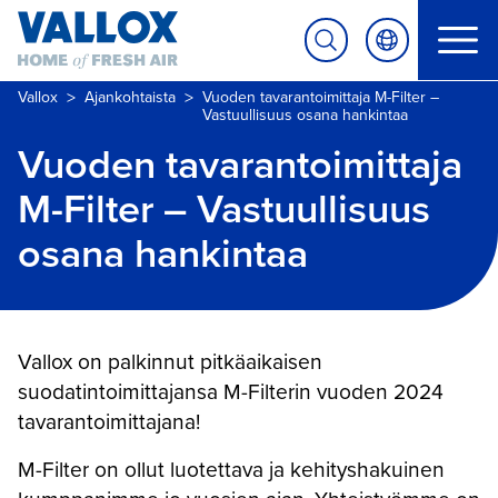
>
>
Vallox
Ajankohtaista
Vuoden tavarantoimittaja M-Filter –
Vastuullisuus osana hankintaa
Vuoden tavarantoimittaja
M-Filter – Vastuullisuus
osana hankintaa
Vallox on palkinnut pitkäaikaisen
suodatintoimittajansa M-Filterin vuoden 2024
tavarantoimittajana!
M-Filter on ollut luotettava ja kehityshakuinen