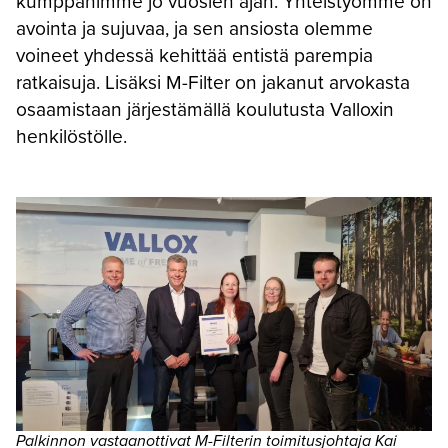
kumppanimme jo vuosien ajan. Yhteistyömme on
avointa ja sujuvaa, ja sen ansiosta olemme
voineet yhdessä kehittää entistä parempia
ratkaisuja. Lisäksi M-Filter on jakanut arvokasta
osaamistaan järjestämällä koulutusta Valloxin
henkilöstölle.
Palkinnon vastaanottivat M-Filterin toimitusjohtaja Kai