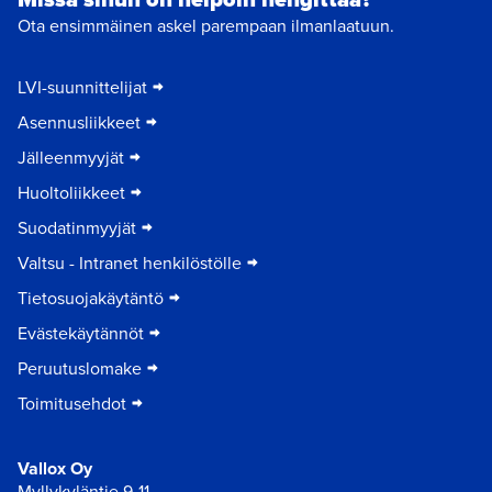
Ota ensimmäinen askel parempaan ilmanlaatuun.
LVI-suunnittelijat
Asennusliikkeet
Jälleenmyyjät
Huoltoliikkeet
Suodatinmyyjät
Valtsu - Intranet henkilöstölle
Tietosuojakäytäntö
Evästekäytännöt
Peruutuslomake
Toimitusehdot
Vallox Oy
Myllykyläntie 9-11