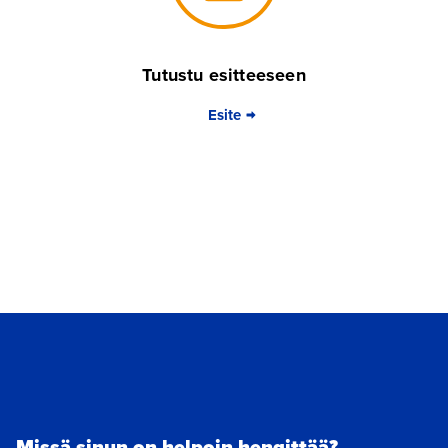
Tutustu esitteeseen
Esite
Missä sinun on helpoin hengittää?