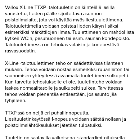
Vallox X-Line TTXP -talotuuletin on kiinteällä lasilla
varustettu, lieden päälle sijoitettava asunnon
poistoilmalaite, jota voi käyttää myös liesituulettimena.
Talotuulettimella voidaan poistaa lieden käryn lisäksi
esimerkiksi märkätilojen ilmaa. Tuulettimeen on mahdollista
kytkeä WC:n, pesuhuoneen tai esim. saunan kohdepoisto.
Talotuulettimessa on tehokas valaisin ja konepestävä
rasvasuodatin.
X-Line -talotuulettimen teho on säädettävissä tilanteen
mukaan. Tehoa voidaan nostaa esimerkiksi ruuanlaiton tai
saunomisen yhteydessä avaamalla tuulettimen sulkupelti.
Kun tarvetta tehostukselle ei ole, tuuletinteho voidaan
laskea normaalitasolle ja sulkupelti sulkea. Tarvittaessa
tehoa voidaan pienentää entisestään, jos asunto jää
tyhjilleen.
TTXP:ssä on neljä eri puhallinnopeutta.
Liesituuletinkäytössä 1-nopeus voidaan säätää nollaan ja
poistoilmalähtökaulukset jätetään tulpatuiksi.
Tuuletin on saatavilla valkoisena, standardimitoituksella