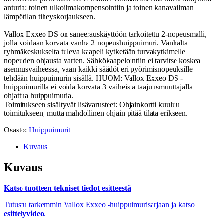
anturia: toinen ulkoilmakompensointiin ja toinen kanavailman
lämpötilan tiheyskorjaukseen.
Vallox Exxeo DS on saneerauskäyttöön tarkoitettu 2-nopeusmalli,
jolla voidaan korvata vanha 2-nopeushuippuimuri. Vanhalta
ryhmäkeskukselta tuleva kaapeli kytketään turvakytkimelle
nopeuden ohjausta varten. Sähkökaapelointiin ei tarvitse koskea
asennusvaiheessa, vaan kaikki säädöt eri pyörimisnopeuksille
tehdään huippuimurin sisällä. HUOM: Vallox Exxeo DS -
huippuimurilla ei voida korvata 3-vaiheista taajuusmuuttajalla
ohjattua huippuimuria.
Toimitukseen sisältyvät lisävarusteet: Ohjainkortti kuuluu
toimitukseen, mutta mahdollinen ohjain pitää tilata erikseen.
Osasto:
Huippuimurit
Kuvaus
Kuvaus
Katso tuotteen tekniset tiedot esitteestä
Tutustu tarkemmin Vallox Exxeo -huippuimurisarjaan ja katso
esittelyvideo
.