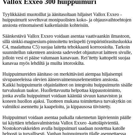
Vallox Exxeo 300 huippuimuri
Tyylikkäästi muotoillut ja äänitasoltaan hiljaiset Vallox Exxeo -
huippuimurit soveltuvat monipuolisten koko- ja ohjausvaihtoehtojen
ansiosta erinomaisesti kaikenlaisiin kohteisiin.
Säänkestävä Vallox Exxeo voidaan asentaa vaativaankin ilmastoon,
sillä sinkki-magnesium-pinnoitettu teräspelti (ympäristörasitusluokka
C4, maalattuna C5) suojaa laitetta tehokkaasti korroosiolta. Tarkoin
suunnitellun rakenteen ansiosta sadevedet ohjautuvat laitteen sivulle,
jolloin vesi ei pääse valumaan kanavaan. Rei’itetty kattopelti suojaa
kanavaa myös lehdiltä ja muilta irtoroskilta.
Huippuimureiden äänitaso on merkittävästi aiempaa hiljaisempi
sivupaneeleissa olevien äänenvaimennuselementtien ansiosta.
Kaikki huippuimurin ohjainlaitteet on integroitu huippuimurin sisälle
turvaluukun taakse. Huollettavuutta helpottaa kippaustoiminto,
jonka avulla huippuimuri voidaan kääntää sivuun kanaviston ja
koneen huollon ajaksi. Tuotteen mukana toimitettava turvakytkin on
valmiiksi asennettu ja kaapeloitu, ja kippausosa tiivistetty.
Huippuimuri voidaan asentaa paikalla rakennetun läpiviennin päälle
tai käyttäen tehdasvalmisteista Vallox Exxeo -kattoläpivientiä.
Nostokorvakkeiden avulla huippuimuri saadaan nostettua katolle
helposti ja turvallisesti. Vanhan huippuimurin tilalle asennettaessa