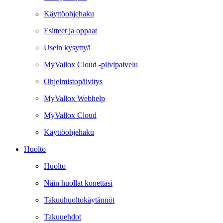
Käyttöohjehaku
Esitteet ja oppaat
Usein kysyttyä
MyVallox Cloud -pilvipalvelu
Ohjelmistopäivitys
MyVallox Webhelp
MyVallox Cloud
Käyttöohjehaku
Huolto
Huolto
Näin huollat konettasi
Takuuhuoltokäytännöt
Takuuehdot