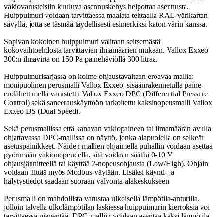
vakiovarusteisiin kuuluva asennuskehys helpottaa asennusta.
Huippuimuri voidaan tarvittaessa maalata tehtaalla RAL-värikartan
sävyllä, jotta se täsmää täydellisesti esimerkiksi katon värin kanssa.
Sopivan kokoinen huippuimuri valitaan seitsemästä
kokovaihtoehdosta tarvittavien ilmamäärien mukaan. Vallox Exxeo
300:n ilmavirta on 150 Pa painehäviöllä 300 litraa.
Huippuimurisarjassa on kolme ohjaustavaltaan eroavaa mallia:
monipuolinen perusmalli Vallox Exxeo, sisäänrakennetulla paine-
erolähettimellä varustettu Vallox Exxeo DPC (Differential Pressure
Control) sekä saneerauskäyttöön tarkoitettu kaksinopeusmalli Vallox
Exxeo DS (Dual Speed).
Sekä perusmallissa että kanavan vakiopaineen tai ilmamäärän avulla
ohjattavassa DPC-mallissa on näyttö, jonka alapuolella on selkeät
asetuspainikkeet. Näiden mallien ohjaimella puhallin voidaan asettaa
pyörimään vakionopeudella, sitä voidaan säätää 0-10 V
ohjausjännitteellä tai käyttää 2-nopeusohjausta (Low/High). Ohjain
voidaan liittää myös Modbus-väylään. Lisäksi käynti- ja
hälytystiedot saadaan suoraan valvonta-alakeskukseen.
Perusmalli on mahdollista varustaa ulkoisella lämpötila-anturilla,
jolloin talvella ulkolämpötilan laskiessa huippuimurin kierroksia voi
tarvittaessa pienentää. DPC-malliin voidaan asentaa kaksi lämpötila-