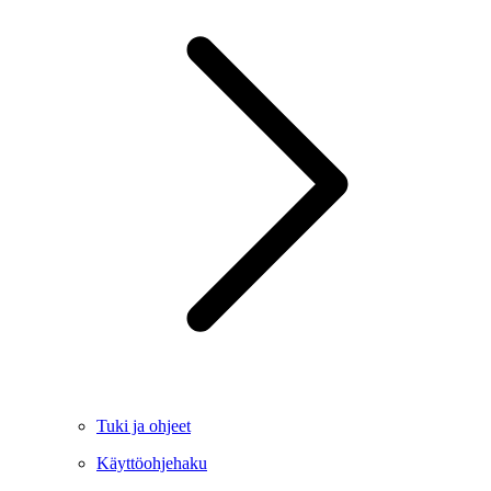
Tuki ja ohjeet
Käyttöohjehaku