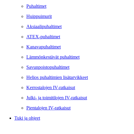
Puhaltimet
Huippuimurit
Aksiaalipuhaltimet
ATEX-puhaltimet
Kanavapuhaltimet
Lämmönkestävät puhaltimet
Savunpoistopuhaltimet
Helios puhaltimien lisätarvikkeet
Kerrostalojen IV-ratkaisut
Julki- ja toimitilojen IV-ratkaisut
Pientalojen IV-ratkaisut
Tuki ja ohjeet