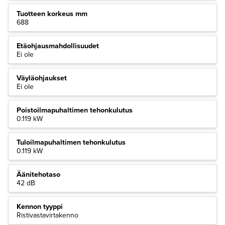
Tuotteen korkeus mm
688
Etäohjausmahdollisuudet
Ei ole
Väyläohjaukset
Ei ole
Poistoilmapuhaltimen tehonkulutus
0.119 kW
Tuloilmapuhaltimen tehonkulutus
0.119 kW
Äänitehotaso
42 dB
Kennon tyyppi
Ristivastavirtakenno