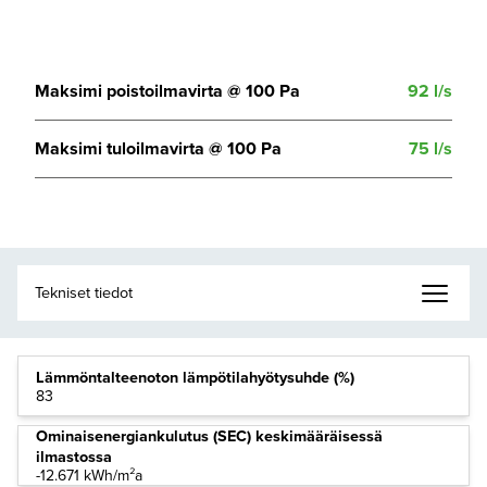
Maksimi poistoilmavirta @ 100 Pa
92 l/s
Maksimi tuloilmavirta @ 100 Pa
75 l/s
Lämmöntalteenoton lämpötilahyötysuhde (%)
83
Ominaisenergiankulutus (SEC) keskimääräisessä
ilmastossa
-12.671 kWh/m²a