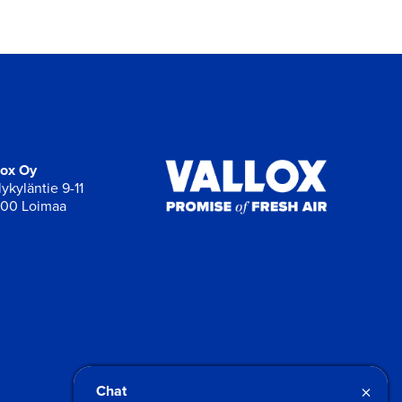
lox Oy
ykyläntie 9-11
00 Loimaa
×
Chat