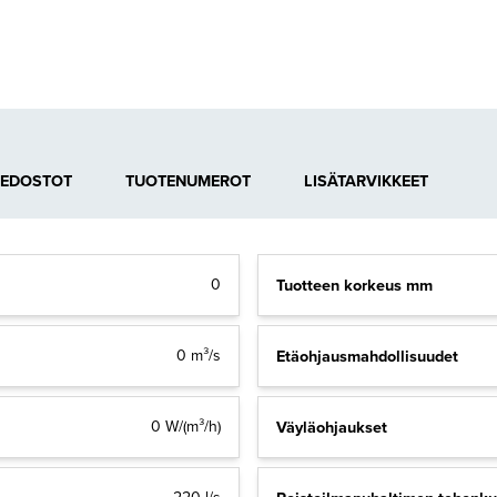
IEDOSTOT
TUOTENUMEROT
LISÄTARVIKKEET
Tuotteen korkeus mm
0
Etäohjausmahdollisuudet
0 m³/s
Väyläohjaukset
0 W/(m³/h)