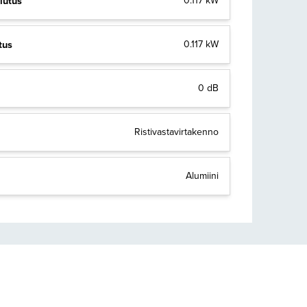
lutus
0.117 kW
tus
0.117 kW
0 dB
Ristivastavirtakenno
Alumiini