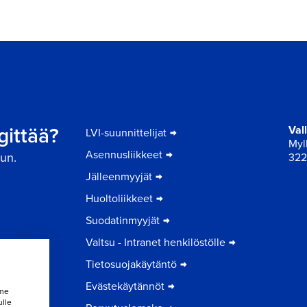
gittää?
Val
LVI-suunnittelijat
Myll
Asennusliikkeet
un.
322
Jälleenmyyjät
Huoltoliikkeet
Suodatinmyyjät
Valtsu - Intranet henkilöstölle
Tietosuojakäytäntö
Evästekäytännöt
mme
ulle