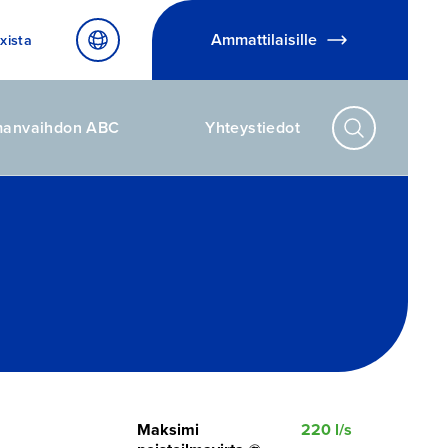
Ammattilaisille
xista
manvaihdon ABC
Yhteystiedot
Maksimi
220 l/s