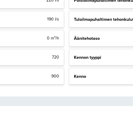
Poistoilmapuhaltimen tehonku
220 l/s
Tuloilmapuhaltimen tehonkulu
190 l/s
Äänitehotaso
0 m³/h
Kennon tyyppi
720
Kenno
900