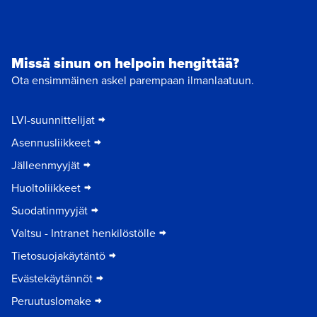
Missä sinun on helpoin hengittää?
Ota ensimmäinen askel parempaan ilmanlaatuun.
LVI-suunnittelijat
Asennusliikkeet
Jälleenmyyjät
Huoltoliikkeet
Suodatinmyyjät
Valtsu - Intranet henkilöstölle
Tietosuojakäytäntö
Evästekäytännöt
Peruutuslomake