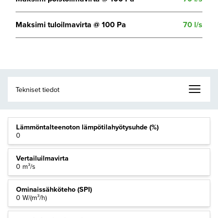
Maksimi tuloilmavirta @ 100 Pa
70 l/s
Lämmöntalteenoton lämpötilahyötysuhde (%)
0
Vertailuilmavirta
0 m³/s
Ominaissähköteho (SPI)
0 W/(m³/h)