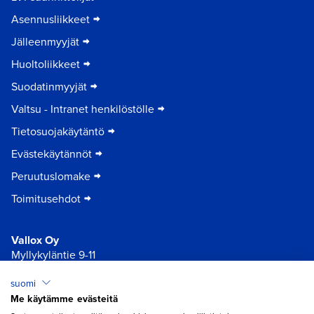
Asennusliikkeet
Jälleenmyyjät
Huoltoliikkeet
Suodatinmyyjät
Valtsu - Intranet henkilöstölle
Tietosuojakäytäntö
Evästekäytännöt
Peruutuslomake
Toimitusehdot
Vallox Oy
Myllykyläntie 9-11
32200 Loimaa
suomi
Me käytämme evästeitä
×
Chat