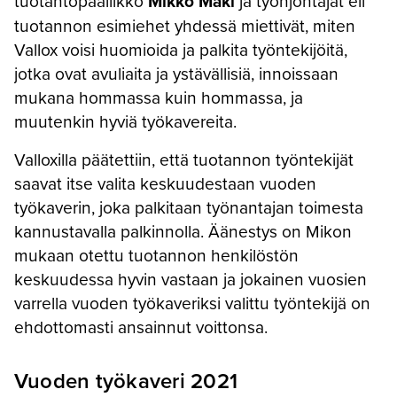
tuotantopäällikkö
Mikko Mäki
ja työnjohtajat eli
tuotannon esimiehet yhdessä miettivät, miten
Vallox voisi huomioida ja palkita työntekijöitä,
jotka ovat avuliaita ja ystävällisiä, innoissaan
mukana hommassa kuin hommassa, ja
muutenkin hyviä työkavereita.
Valloxilla päätettiin, että tuotannon työntekijät
saavat itse valita keskuudestaan vuoden
työkaverin, joka palkitaan työnantajan toimesta
kannustavalla palkinnolla. Äänestys on Mikon
mukaan otettu tuotannon henkilöstön
keskuudessa hyvin vastaan ja jokainen vuosien
varrella vuoden työkaveriksi valittu työntekijä on
ehdottomasti ansainnut voittonsa.
Vuoden työkaveri 2021