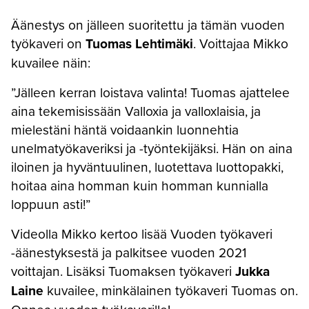
Äänestys on jälleen suoritettu ja tämän vuoden
työkaveri on
Tuomas Lehtimäki
. Voittajaa Mikko
kuvailee näin:
”Jälleen kerran loistava valinta! Tuomas ajattelee
aina tekemisissään Valloxia ja valloxlaisia, ja
mielestäni häntä voidaankin luonnehtia
unelmatyökaveriksi ja -työntekijäksi. Hän on aina
iloinen ja hyväntuulinen, luotettava luottopakki,
hoitaa aina homman kuin homman kunnialla
loppuun asti!”
Videolla Mikko kertoo lisää Vuoden työkaveri
-äänestyksestä ja palkitsee vuoden 2021
voittajan. Lisäksi Tuomaksen työkaveri
Jukka
Laine
kuvailee, minkälainen työkaveri Tuomas on.