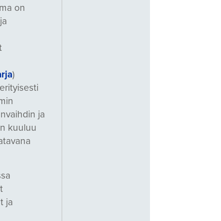
ima on
ja
t
rja
)
erityisesti
mmin
nvaihdin ja
an kuuluu
aatavana
ssa
t
t ja