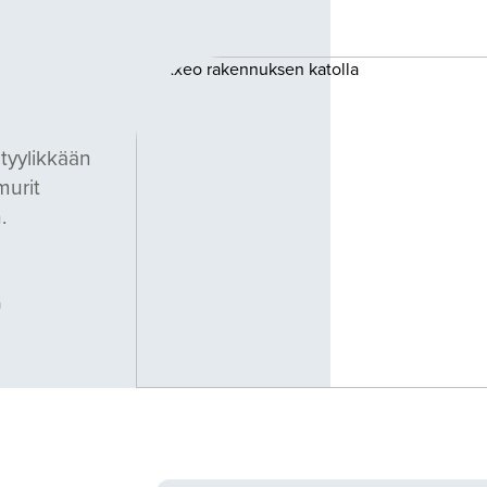
tyylikkään
murit
.
ä