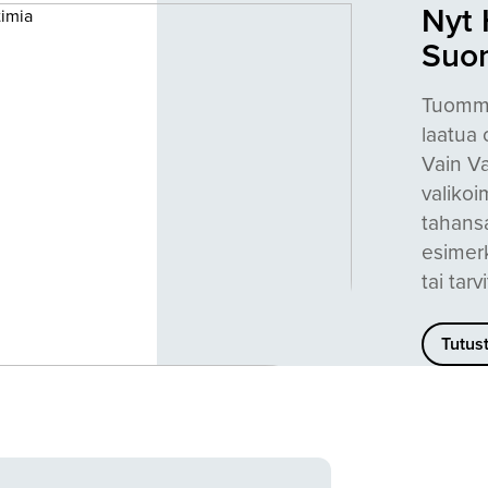
Nyt 
Suo
Tuomme
laatua 
Vain Va
valikoi
tahansa
esimerk
tai tar
Tutus