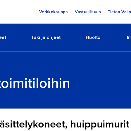
Verkkokauppa
Vastuullisuus
Tietoa Vallo
eet
Tuki ja ohjeet
Huolto
Il
oimitiloihin
käsittelykoneet, huippuimurit 