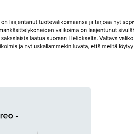
on laajentanut tuotevalikoimaansa ja tarjoaa nyt sopiv
lmankäsittelykoneiden valikoima on laajentunut sivuläht
saksalaista laatua suoraan Heliokselta. Valtava valiko
koimia ja nyt uskallammekin luvata, että meiltä löytyy 
reo -