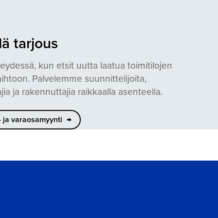
ä tarjous
eydessä, kun etsit uutta laatua toimitilojen
ihtoon. Palvelemme suunnittelijoita,
jia ja rakennuttajia raikkaalla asenteella.
- ja varaosamyynti