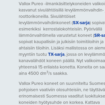
Vallox Pureo -ilmankäsittelykoneiden valiko
kasvanut sivulähtöisillä levylämmönvaihdin- 
roottorikoneilla. Sivulähtöiset
levylämmönvaihdinkoneet (
SX-sarja
) sopiva
esimerkiksi kerrostalokohteisiin. Pyörivällä
lämmönvaihtimella varustetut koneet (
SR-sa
sopivat kaupallisiin ja julkisiin toimitiloihin ja 
ahtaisiin tiloihin. Lisäksi mallistossa on aie
myyntiin tuotu
TX-sarja
, jossa on levylämmö
kanavalähdöt koneen päällä. Nyt valikoima
yhteensä 15 erilaista konetta. Koneita on s
3
aina 4500 dm
/s saakka.
Vallox Pureo koneet on suunniteltu Suome
pohjoisen vaativiin olosuhteisiin, ne täyttävä
erinomaisesti Suomessa vaaditut luokitukse
koneiden hyötysuhde on korkea. Kattava