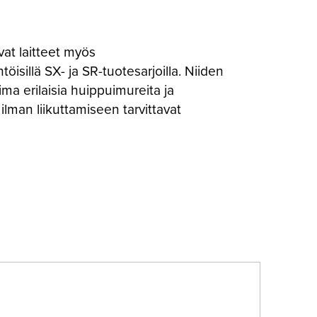
at laitteet myös
öisillä SX- ja SR-tuotesarjoilla. Niiden
ima erilaisia huippuimureita ja
ilman liikuttamiseen tarvittavat