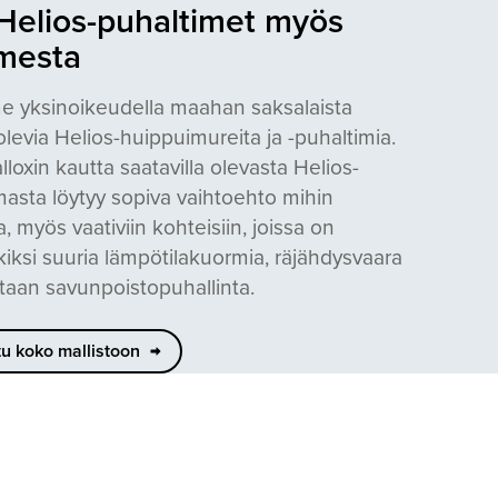
Helios-puhaltimet myös
mesta
 yksinoikeudella maahan saksalaista
olevia Helios-huippuimureita ja -puhaltimia.
lloxin kautta saatavilla olevasta Helios-
masta löytyy sopiva vaihtoehto mihin
, myös vaativiin kohteisiin, joissa on
iksi suuria lämpötilakuormia, räjähdysvaara
vitaan savunpoistopuhallinta.
tu koko mallistoon