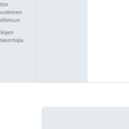
ytön
ipuoleinen
itteluun.
ilojen
rakentajia