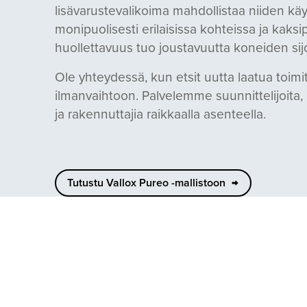
lisävarustevalikoima mahdollistaa niiden kä
monipuolisesti erilaisissa kohteissa ja kaks
huollettavuus tuo joustavuutta koneiden sijo
Ole yhteydessä, kun etsit uutta laatua toimit
ilmanvaihtoon. Palvelemme suunnittelijoita, 
ja rakennuttajia raikkaalla asenteella.
Tutustu Vallox Pureo -mallistoon