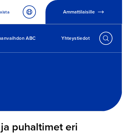
Ammattilaisille
xista
manvaihdon ABC
Yhteystiedot
ja puhaltimet eri