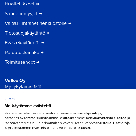
Huoltoliikkeet
Suodatinmyyjät
Valtsu - Intranet henkilöstölle
Tietosuojakäytäntö
Evästekäytännöt
Peruutuslomake
Toimitusehdot
Vallox Oy
Myllykyläntie 9-11
32200 Loimaa
suomi
Me käytämme evästeitä
×
Chat
Saatamme tallentaa niitä analysoidaksemme vierailijatietoja,
parannellaksemme sivustoamme, esittääksemme henkilökohtaista sisältöä ja
tarjotaksemme sinulle erinomaisen kokemuksen verkkosivustolla. Lisätietoja
käyttämistämme evästeistä saat avaamalla asetukset.
Tarvitsetko apua ilmanvaihtoon?