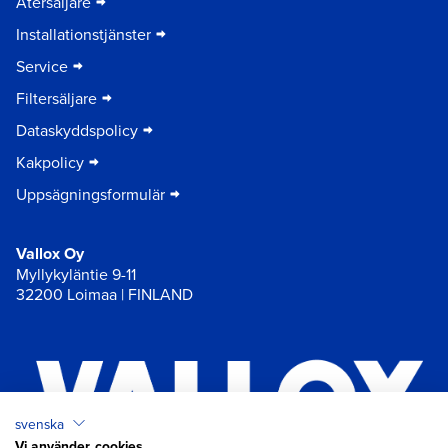
Återsäljare
Installationstjänster
Service
Filtersäljare
Dataskyddspolicy
Kakpolicy
Uppsägningsformulär
Vallox Oy
Myllykyläntie 9-11
32200 Loimaa | FINLAND
svenska
Vi använder cookies