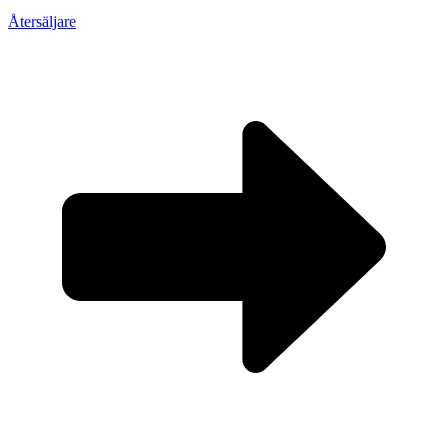
Återsäljare