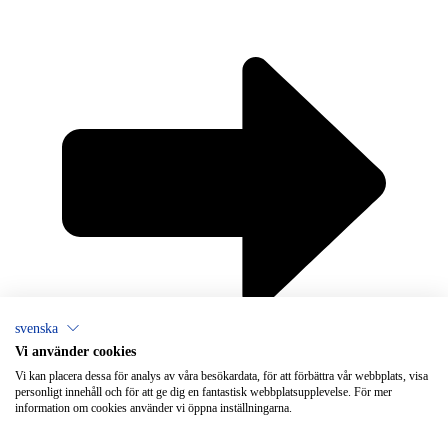
svenska
×
Chat
Vi använder cookies
Vi kan placera dessa för analys av våra besökardata, för att förbättra vår webbplats, visa
personligt innehåll och för att ge dig en fantastisk webbplatsupplevelse. För mer
information om cookies använder vi öppna inställningarna.
Behöver du hjälp med ventilation?
Vallox Oy
Myllykyläntie 9-11