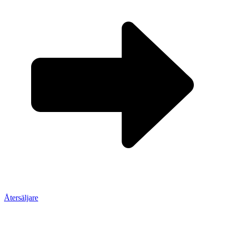
Återsäljare