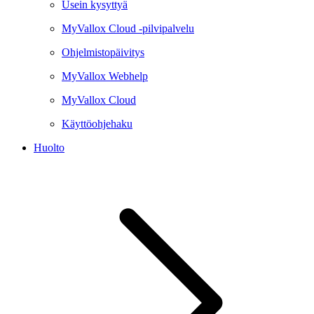
Usein kysyttyä
MyVallox Cloud -pilvipalvelu
Ohjelmistopäivitys
MyVallox Webhelp
MyVallox Cloud
Käyttöohjehaku
Huolto