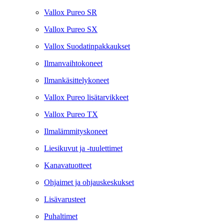
Vallox Pureo SR
Vallox Pureo SX
Vallox Suodatinpakkaukset
Ilmanvaihtokoneet
Ilmankäsittelykoneet
Vallox Pureo lisätarvikkeet
Vallox Pureo TX
Ilmalämmityskoneet
Liesikuvut ja -tuulettimet
Kanavatuotteet
Ohjaimet ja ohjauskeskukset
Lisävarusteet
Puhaltimet