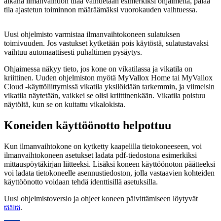
aikana ilmanvaihdon tilaa vaihdetaan esimerkiksi ohjaimelta, palaa
tila ajastetun toiminnon määräämäksi vuorokauden vaihtuessa.
Uusi ohjelmisto varmistaa ilmanvaihtokoneen sulatuksen
toimivuuden. Jos vastukset kytketään pois käytöstä, sulatustavaksi
vaihtuu automaattisesti puhaltimen pysäytys.
Ohjaimessa näkyy tieto, jos kone on vikatilassa ja vikatila on
kriittinen. Uuden ohjelmiston myötä MyVallox Home tai MyVallox
Cloud -käyttöliittymissä vikatila yksilöidään tarkemmin, ja viimeisin
vikatila näytetään, vaikkei se olisi kriittinenkään. Vikatila poistuu
näytöltä, kun se on kuitattu vikalokista.
Koneiden käyttöönotto helpottuu
Kun ilmanvaihtokone on kytketty kaapelilla tietokoneeseen, voi
ilmanvaihtokoneen asetukset ladata pdf-tiedostona esimerkiksi
mittauspöytäkirjan liitteeksi. Lisäksi koneen käyttöönoton päätteeksi
voi ladata tietokoneelle asennustiedoston, jolla vastaavien kohteiden
käyttöönotto voidaan tehdä identtisillä asetuksilla.
Uusi ohjelmistoversio ja ohjeet koneen päivittämiseen löytyvät
täältä
.