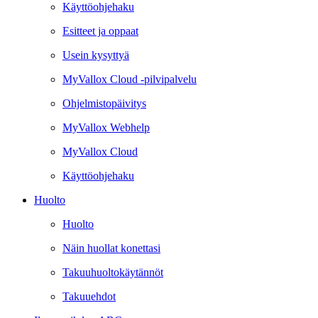
Käyttöohjehaku
Esitteet ja oppaat
Usein kysyttyä
MyVallox Cloud -pilvipalvelu
Ohjelmistopäivitys
MyVallox Webhelp
MyVallox Cloud
Käyttöohjehaku
Huolto
Huolto
Näin huollat konettasi
Takuuhuoltokäytännöt
Takuuehdot