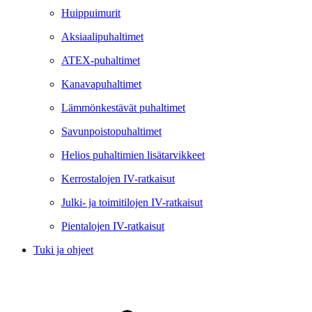
Huippuimurit
Aksiaalipuhaltimet
ATEX-puhaltimet
Kanavapuhaltimet
Lämmönkestävät puhaltimet
Savunpoistopuhaltimet
Helios puhaltimien lisätarvikkeet
Kerrostalojen IV-ratkaisut
Julki- ja toimitilojen IV-ratkaisut
Pientalojen IV-ratkaisut
Tuki ja ohjeet