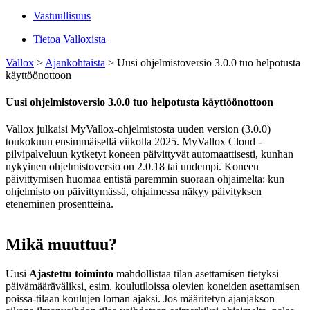
Vastuullisuus
Tietoa Valloxista
Vallox
>
Ajankohtaista
>
Uusi ohjelmistoversio 3.0.0 tuo helpotusta
käyttöönottoon
Uusi ohjelmistoversio 3.0.0 tuo helpotusta käyttöönottoon
Vallox julkaisi MyVallox-ohjelmistosta uuden version (3.0.0)
toukokuun ensimmäisellä viikolla 2025. MyVallox Cloud -
pilvipalveluun kytketyt koneen päivittyvät automaattisesti, kunhan
nykyinen ohjelmistoversio on 2.0.18 tai uudempi. Koneen
päivittymisen huomaa entistä paremmin suoraan ohjaimelta: kun
ohjelmisto on päivittymässä, ohjaimessa näkyy päivityksen
eteneminen prosentteina.
Mikä muuttuu?
Uusi
Ajastettu toiminto
mahdollistaa tilan asettamisen tietyksi
päivämääräväliksi, esim. koulutiloissa olevien koneiden asettamisen
poissa-tilaan koulujen loman ajaksi. Jos määritetyn ajanjakson