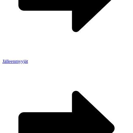
Jälleenmyyjät