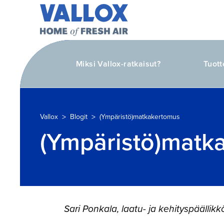
Miksi Vallox-ratkaisut?
Tuott
>
>
Vallox
Blogit
(Ympäristö)matkakertomus
(Ympäristö)matk
Sari Ponkala, laatu- ja kehityspäällikk