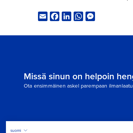
Email
Facebook
LinkedIn
WhatsApp
Messeng
Missä sinun on helpoin hen
Ota ensimmäinen askel parempaan ilmanlaatu
suomi