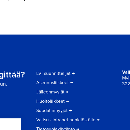
er
gittää?
Val
LVI-suunnittelijat
Myll
Asennusliikkeet
un.
322
Jälleenmyyjät
Huoltoliikkeet
Suodatinmyyjät
Valtsu - Intranet henkilöstölle
Tietosuojakäytäntö