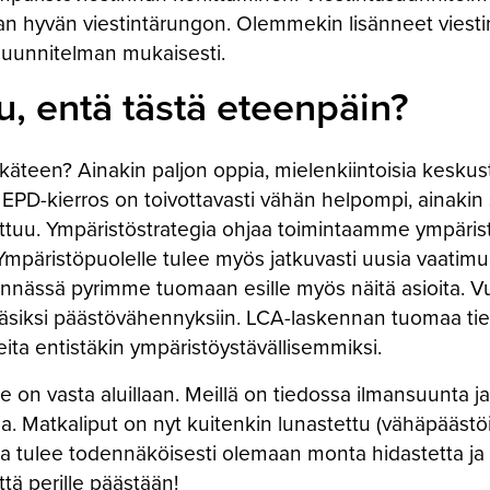
n hyvän viestintärungon. Olemmekin lisänneet viestintä
suunnitelman mukaisesti.
u, entä tästä eteenpäin?
t käteen? Ainakin paljon oppia, mielenkiintoisia kesku
PD-kierros on toivottavasti vähän helpompi, ainakin s
ttuu. Ympäristöstrategia ohjaa toimintaamme ympäris
. Ympäristöpuolelle tulee myös jatkuvasti uusia vaatimuks
estinnässä pyrimme tuomaan esille myös näitä asioita
siksi päästövähennyksiin. LCA-laskennan tuomaa tieto
ita entistäkin ympäristöystävällisemmiksi.
 on vasta aluillaan. Meillä on tiedossa ilmansuunta 
. Matkaliput on nyt kuitenkin lunastettu (vähäpääst
la tulee todennäköisesti olemaan monta hidastetta ja e
ttä perille päästään!