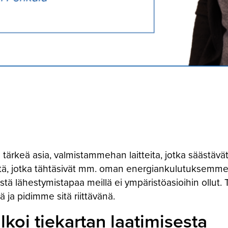
ina tärkeä asia, valmistammehan laitteita, jotka sääst
itä, jotka tähtäsivät mm. oman energiankulutuksemme p
istä lähestymistapaa meillä ei ympäristöasioihin ollut.
 ja pidimme sitä riittävänä.
koi tiekartan laatimisesta