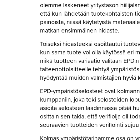
olemme laskeneet yritystason hiilijal
että kun lähdetään tuotekohtaisten ti
painoista, niissä käytetyistä materiaal
matkan ensimmäinen hidaste.
Toiseksi hidasteeksi osoittautui tuo
kun sama tuote voi olla käytössä eri m
mikä tuotteen variaatio valitaan EPD:n
talteenottolaitteelle tehtyä ympärist
hyödyntää muiden valmistajien hyviä k
EPD-ympäristöselosteet ovat kolmann
kumppaniin, joka teki selosteiden lopu
asioita selosteen laadinnassa pitää hu
osittain sen takia, että verifioija oli 
seuraavien tuotteiden verifiointi suj
Kolmas ympäristötarinamme osa on ym