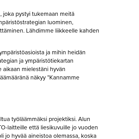
, joka pystyi tukemaan meitä
mpäristöstrategian luominen,
hittäminen. Lähdimme liikkeelle kahden
mpäristöasioista ja mihin heidän
ategian ja ympäristötiekartan
e aikaan mielestäni hyvän
a päämääränä näkyy ”Kannamme
ltua työläämmäksi projektiksi. Alun
laitteille että liesikuvuille jo vuoden
oli jo hyvää aineistoa olemassa, koska