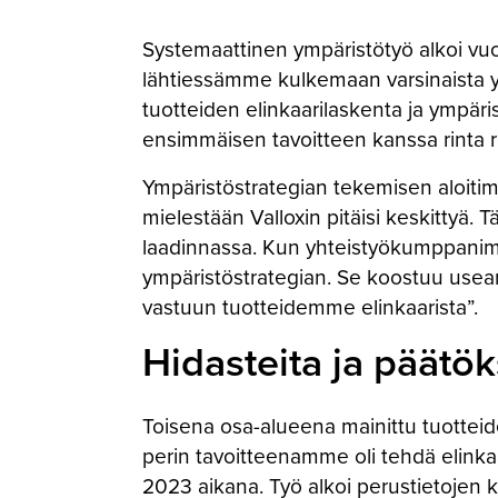
Systemaattinen ympäristötyö alkoi vu
lähtiessämme kulkemaan varsinaista ym
tuotteiden elinkaarilaskenta ja ympär
ensimmäisen tavoitteen kanssa rinta r
Ympäristöstrategian tekemisen aloitim
mielestään Valloxin pitäisi keskittyä.
laadinnassa. Kun yhteistyökumppanimm
ympäristöstrategian. Se koostuu us
vastuun tuotteidemme elinkaarista”.
Hidasteita ja päätök
Toisena osa-alueena mainittu tuotteid
perin tavoitteenamme oli tehdä elinkaa
2023 aikana. Työ alkoi perustietojen k