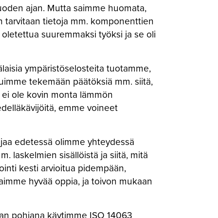
 vuoden ajan. Mutta saimme huomata,
in tarvitaan tietoja mm. komponenttien
i oletettua suuremmaksi työksi ja se oli
laisia ympäristöselosteita tuotamme,
ouduimme tekemään päätöksiä mm. siitä,
la ei ole kovin monta lämmön
edelläkävijöitä, emme voineet
ljaa edetessä olimme yhteydessä
laskelmien sisällöistä ja siitä, mitä
ointi kesti arvioitua pidempään,
stä saimme hyvää oppia, ja toivon mukaan
lman pohjana käytimme ISO 14063