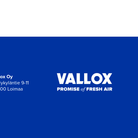
lox Oy
ykyläntie 9-11
00 Loimaa