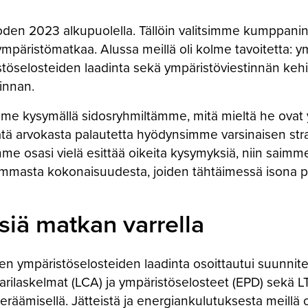
oden 2023 alkupuolella. Tällöin valitsimme kumppanin
päristömatkaa. Alussa meillä oli kolme tavoitetta: y
istöselosteiden laadinta sekä ympäristöviestinnän ke
innan.
me kysymällä sidosryhmiltämme, mitä mieltä he ovat y
 Tätä arvokasta palautetta hyödynsimme varsinaisen str
e osasi vielä esittää oikeita kysymyksiä, niin saimm
eammasta kokonaisuudesta, joiden tähtäimessä ison
siä matkan varrella
en ympäristöselosteiden laadinta osoittautui suunnite
rilaskelmat (LCA) ja ympäristöselosteet (EPD) sekä LTO-
eräämisellä. Jätteistä ja energiankulutuksesta meillä 