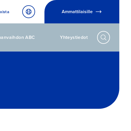
Ammattilaisille
xista
manvaihdon ABC
Yhteystiedot