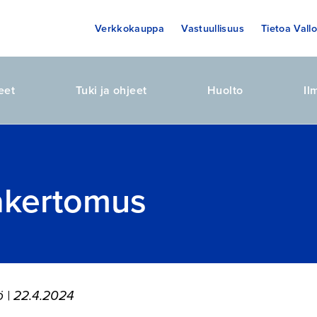
Verkkokauppa
Vastuullisuus
Tietoa Vallo
eet
Tuki ja ohjeet
Huolto
Il
akertomus
ö
| 22.4.2024