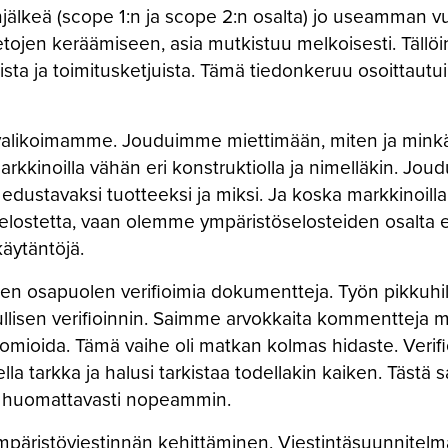
anjälkeä (scope 1:n ja scope 2:n osalta) jo useamman
etojen keräämiseen, asia mutkistuu melkoisesti. Tällö
eista ja toimitusketjuista. Tämä tiedonkeruu osoittautu
tevalikoimamme. Jouduimme miettimään, miten ja minkä
arkkinoilla vähän eri konstruktiolla ja nimelläkin. J
 edustavaksi tuotteeksi ja miksi. Ja koska markkinoil
öselostetta, vaan olemme ympäristöselosteiden osalta 
äytäntöjä.
en osapuolen verifioimia dokumentteja. Työn pikkuhi
llisen verifioinnin. Saimme arvokkaita kommentteja mm. 
omioida. Tämä vaihe oli matkan kolmas hidaste. Verifi
todella tarkka ja halusi tarkistaa todellakin kaiken. Tä
uu huomattavasti nopeammin.
päristöviestinnän kehittäminen. Viestintäsuunnite