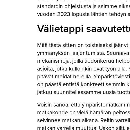
standardin ohjeistusta ja saimme aikaa
vuoden 2023 lopusta lähtien tehdyn 
Välietappi saavutett
Mitä tästä sitten on toistaiseksi jääny
ymmärryksen laajentumista. Seuraava E
mekanismeja, joilla tiedonkeruu helpo
asioita, jotka kulloinkin ovat työn alla
pitävät meidät hereillä. Ympäristövi
on päästä entistä konkreettisemmin kä
jatkuu suunnitellessamme uusia tuotte
Voisin sanoa, että ympäristömatkamme
matkakohde on vielä hämärän peitossa
selvinnee matkan aikana. Reitin varrel
matkan varrella muuttua. Uskon silti, e