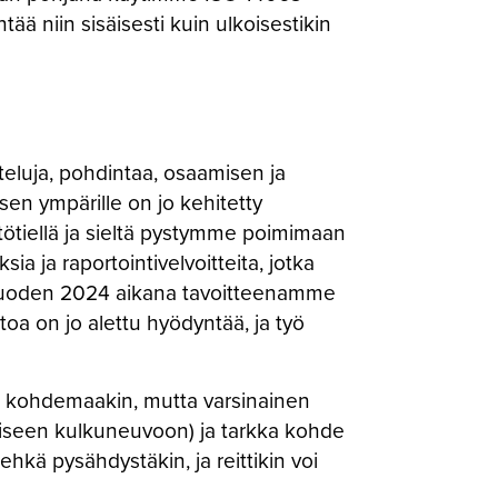
ä niin sisäisesti kuin ulkoisestikin
steluja, pohdintaa, osaamisen ja
en ympärille on jo kehitetty
tötiellä ja sieltä pystymme poimimaan
ia ja raportointivelvoitteita, jotka
. Vuoden 2024 aikana tavoitteenamme
a on jo alettu hyödyntää, ja työ
ja kohdemaakin, mutta varsinainen
öiseen kulkuneuvoon) ja tarkka kohde
hkä pysähdystäkin, ja reittikin voi