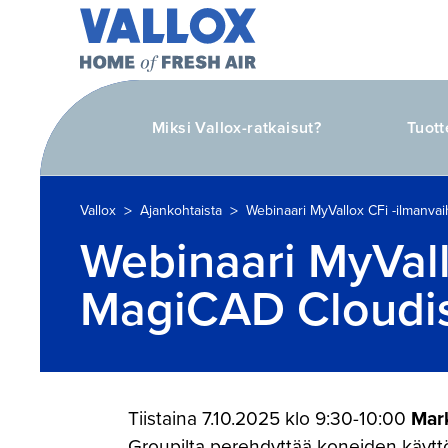
Miksi Vallox-ratkaisut?
Tuott
>
>
Vallox
Ajankohtaista
Webinaari MyVallox CFi -ilmanva
Webinaari MyVall
MagiCAD Cloudis
Tiistaina 7.10.2025 klo 9:30-10:00
Mar
Groupilta perehdyttää koneiden käyt