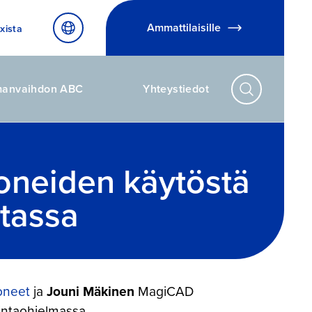
Ammattilaisille
xista
manvaihdon ABC
Yhteystiedot
oneiden käytöstä
tassa
koneet
ja
Jouni Mäkinen
MagiCAD
intaohjelmassa.