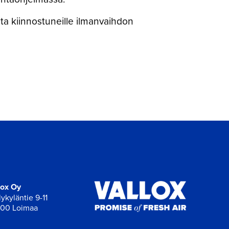
sta kiinnostuneille ilmanvaihdon
lox Oy
ykyläntie 9-11
00 Loimaa