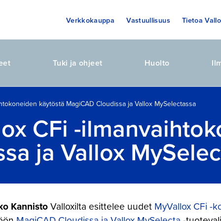
Verkkokauppa
Vastuullisuus
Tietoa Vallo
eet
Tuki ja ohjeet
Huolto
Il
ihtokoneiden käytöstä MagiCAD Cloudissa ja Vallox MySelectassa
ox CFi -ilmanvaihtok
sa ja Vallox MySelec
ko Kannisto
Valloxilta esittelee uudet
MyVallox CFi -
töön
MagiCAD Cloudissa ja Vallox MySelecta
-tuoteval