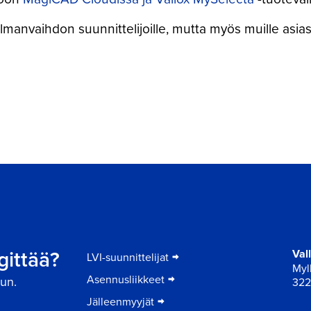
ilmanvaihdon suunnittelijoille, mutta myös muille asia
er
gittää?
Val
LVI-suunnittelijat
Myll
Asennusliikkeet
un.
322
Jälleenmyyjät