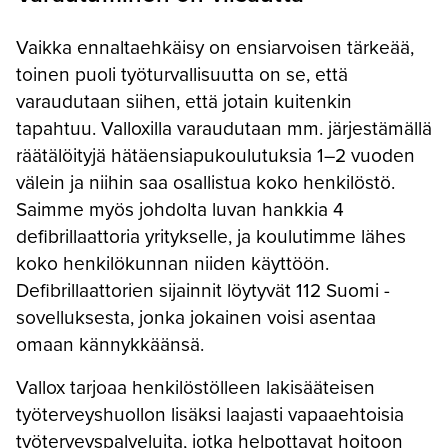
Vaikka ennaltaehkäisy on ensiarvoisen tärkeää,
toinen puoli työturvallisuutta on se, että
varaudutaan siihen, että jotain kuitenkin
tapahtuu. Valloxilla varaudutaan mm. järjestämällä
räätälöityjä hätäensiapukoulutuksia 1–2 vuoden
välein ja niihin saa osallistua koko henkilöstö.
Saimme myös johdolta luvan hankkia 4
defibrillaattoria yritykselle, ja koulutimme lähes
koko henkilökunnan niiden käyttöön.
Defibrillaattorien sijainnit löytyvät 112 Suomi -
sovelluksesta, jonka jokainen voisi asentaa
omaan kännykkäänsä.
Vallox tarjoaa henkilöstölleen lakisääteisen
työterveyshuollon lisäksi laajasti vapaaehtoisia
työterveyspalveluita, jotka helpottavat hoitoon