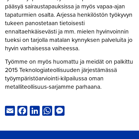
pääsyä sairaustapauksissa ja myös vapaa-ajan
tapaturmien osalta. Arjessa henkilöstön työkyvyn
tukeen panostetaan tietoisesti
ennaltaehkäisevästi ja mm. mielen hyvinvoinnin
tueksi on tarjolla matalan kynnyksen palveluita jo
hyvin varhaisessa vaiheessa.
Työmme on myös huomattu ja meidät on palkittu
2015 Teknologiateollisuuden järjestämässä
työympäristöarviointi-kilpailussa oman
metalliteollisuus-sarjamme parhaana.
Email
Facebook
LinkedIn
WhatsApp
Messenger