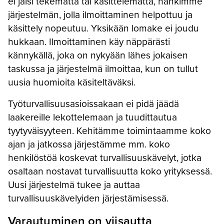
ei jäisi tekemättä tai käsittelemättä, hankimme
järjestelmän, jolla ilmoittaminen helpottuu ja
käsittely nopeutuu. Yksikään lomake ei joudu
hukkaan. Ilmoittaminen käy näppärästi
kännykällä, joka on nykyään lähes jokaisen
taskussa ja järjestelmä ilmoittaa, kun on tullut
uusia huomioita käsiteltäväksi.
Työturvallisuusasioissakaan ei pidä jäädä
laakereille lekottelemaan ja tuudittautua
tyytyväisyyteen. Kehitämme toimintaamme koko
ajan ja jatkossa järjestämme mm. koko
henkilöstöä koskevat turvallisuuskävelyt, jotka
osaltaan nostavat turvallisuutta koko yrityksessä.
Uusi järjestelmä tukee ja auttaa
turvallisuuskävelyiden järjestämisessä.
Varautuminen on viisautta