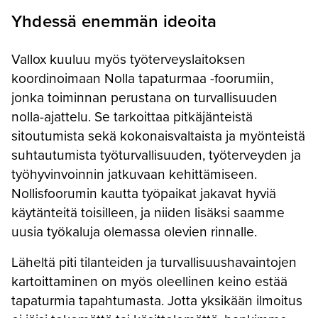
Yhdessä enemmän ideoita
Vallox kuuluu myös työterveyslaitoksen
koordinoimaan Nolla tapaturmaa -foorumiin,
jonka toiminnan perustana on turvallisuuden
nolla-ajattelu. Se tarkoittaa pitkäjänteistä
sitoutumista sekä kokonaisvaltaista ja myönteistä
suhtautumista työturvallisuuden, työterveyden ja
työhyvinvoinnin jatkuvaan kehittämiseen.
Nollisfoorumin kautta työpaikat jakavat hyviä
käytänteitä toisilleen, ja niiden lisäksi saamme
uusia työkaluja olemassa olevien rinnalle.
Läheltä piti tilanteiden ja turvallisuushavaintojen
kartoittaminen on myös oleellinen keino estää
tapaturmia tapahtumasta. Jotta yksikään ilmoitus