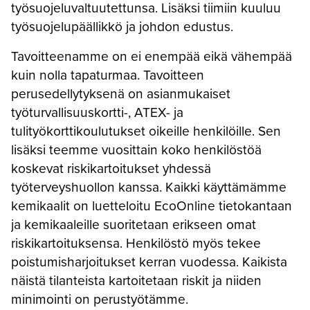
työsuojeluvaltuutettunsa. Lisäksi tiimiin kuuluu
työsuojelupäällikkö ja johdon edustus.
Tavoitteenamme on ei enempää eikä vähempää
kuin nolla tapaturmaa. Tavoitteen
perusedellytyksenä on asianmukaiset
työturvallisuuskortti-, ATEX- ja
tulityökorttikoulutukset oikeille henkilöille. Sen
lisäksi teemme vuosittain koko henkilöstöä
koskevat riskikartoitukset yhdessä
työterveyshuollon kanssa. Kaikki käyttämämme
kemikaalit on luetteloitu EcoOnline tietokantaan
ja kemikaaleille suoritetaan erikseen omat
riskikartoituksensa. Henkilöstö myös tekee
poistumisharjoitukset kerran vuodessa. Kaikista
näistä tilanteista kartoitetaan riskit ja niiden
minimointi on perustyötämme.