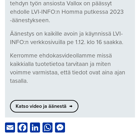
tehdyn työn ansiosta Vallox on päässyt
ehdolle LVI-INFO:n Homma putkessa 2023
-äänestykseen.
Äänestys on kaikille avoin ja käynnissä LVI-
INFO:n verkkosivuilla pe 1.12. klo 16 saakka.
Kerromme ehdokasvideollamme missä
kaikkialla tuotetietoa tarvitaan ja miten
voimme varmistaa, että tiedot ovat aina ajan
tasalla.
Katso video ja äänestä
Email
Facebook
LinkedIn
WhatsApp
Messenger