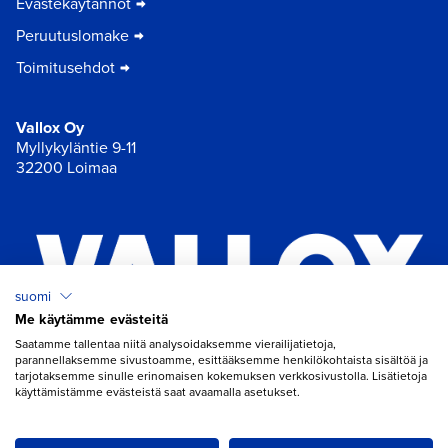
Evästekäytännöt
Peruutuslomake
Toimitusehdot
Vallox Oy
Myllykyläntie 9-11
32200 Loimaa
suomi
Me käytämme evästeitä
×
Chat
Saatamme tallentaa niitä analysoidaksemme vierailijatietoja,
parannellaksemme sivustoamme, esittääksemme henkilökohtaista sisältöä ja
tarjotaksemme sinulle erinomaisen kokemuksen verkkosivustolla. Lisätietoja
käyttämistämme evästeistä saat avaamalla asetukset.
Tarvitsetko apua ilmanvaihtoon?
Avaa chat