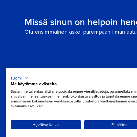
Missä sinun on helpoin hen
Ota ensimmäinen askel parempaan ilmanlaatu
suomi
Me käytämme evästeitä
Saatamme tallentaa niitä analysoidaksemme vierailijatietoja, parannellakse
sivustoamme, esittääksemme henkilökohtaista sisältöä ja tarjotaksemme sin
erinomaisen kokemuksen verkkosivustolla. Lisätietoja käyttämistämme eväst
avaamalla asetukset.
Hyväksy kaikki
Ei, säädä