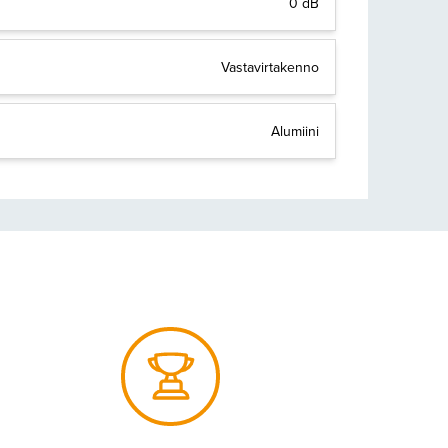
0 dB
Vastavirtakenno
Alumiini