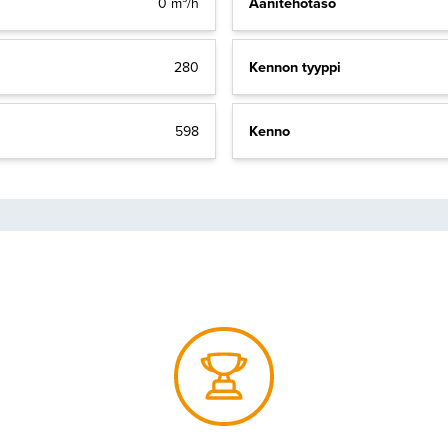
Äänitehotaso
0 m³/h
Kennon tyyppi
280
Kenno
598