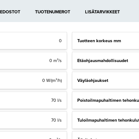
IEDOSTOT
TUOTENUMEROT
LISÄTARVIKKEET
Tuotteen korkeus mm
0
Etäohjausmahdollisuudet
0 m³/s
Väyläohjaukset
0 W/(m³/h)
Poistoilmapuhaltimen tehonku
70 l/s
Tuloilmapuhaltimen tehonkulu
70 l/s