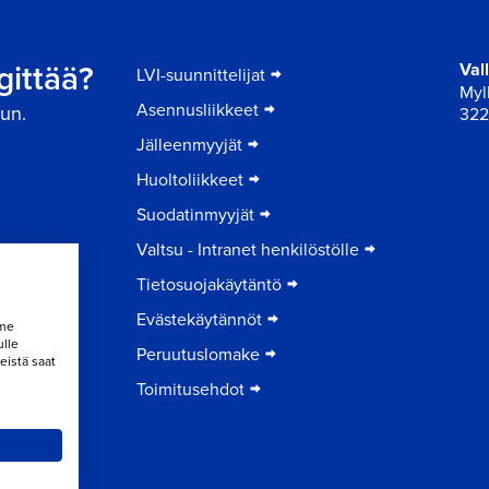
gittää?
Val
LVI-suunnittelijat
Myll
Asennusliikkeet
un.
322
Jälleenmyyjät
Huoltoliikkeet
Suodatinmyyjät
Valtsu - Intranet henkilöstölle
Tietosuojakäytäntö
Evästekäytännöt
mme
ulle
Peruutuslomake
eistä saat
Toimitusehdot