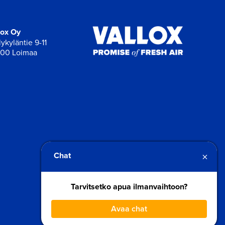
lox Oy
ykyläntie 9-11
00 Loimaa
×
Chat
Tarvitsetko apua ilmanvaihtoon?
Avaa chat