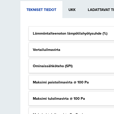
TEKNISET TIEDOT
UKK
LADATTAVAT T
Lämmöntalteenoton lämpötilahyötysuhde (%)
Vertailuilmavirta
Ominaissähköteho (SPI)
Maksimi poistoilmavirta @ 100 Pa
Maksimi tuloilmavirta @ 100 Pa