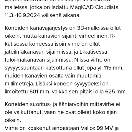
malleissa, jotka on ladattu MagiCAD Cloudista
11.3.-16.9.2024 välisenä aikana.
Koneiden kanavajärjestys on 3D-malleissa ollut
oikein, mutta kanavien sijainti virheellinen. R-
kätisessä koneessa isoin virhe on ollut
jäteilmakanavan sijainnissa, ja L-kätisessä
tuloilmakanavan sijainnissa. Niissä virhe on
syvyyssuuntaan katsottuna ollut jopa yli 115 mm,
muiden kanavien osalta vain muutamia
millimetrejä. Lisäksi koneen syvyydeksi on
ilmoitettu 601 mm, vaikka sen pitäisi olla 625 mm.
Koneiden suoritus- ja ääniarvoihin mittavirhe ei
ole vaikuttanut, vaan ne ovat olleet koko ajan
oikein.
Virhe on koskenut ainoastaan Vallox 99 MV ja