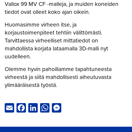
Vallox 99 MV CF -malleja, ja muiden koneiden
tiedot ovat olleet koko ajan oikein.
Huomasimme virheen itse, ja
korjaustoimenpiteet tehtiin välittömästi.
Tarvittaessa virheelliset mittatiedot on
mahdollista korjata lataamalla 3D-malli nyt
uudelleen.
Olemme hyvin pahoillamme tapahtuneesta
virheestä ja siitä mahdollisesti aiheutuvasta
ylimääräisestä työstä.
Email
Facebook
LinkedIn
WhatsApp
Messenger