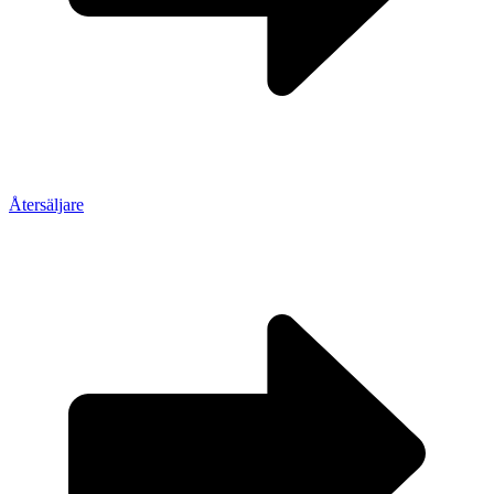
Återsäljare