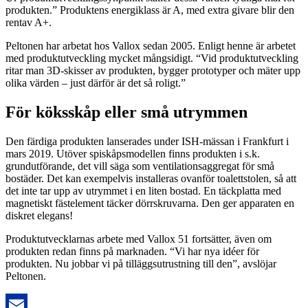
produkten.” Produktens energiklass är A, med extra givare blir den
rentav A+.
Peltonen har arbetat hos Vallox sedan 2005. Enligt henne är arbetet
med produktutveckling mycket mångsidigt. “Vid produktutveckling
ritar man 3D-skisser av produkten, bygger prototyper och mäter upp
olika värden – just därför är det så roligt.”
För köksskåp eller små utrymmen
Den färdiga produkten lanserades under ISH-mässan i Frankfurt i
mars 2019. Utöver spiskåpsmodellen finns produkten i s.k.
grundutförande, det vill säga som ventilationsaggregat för små
bostäder. Det kan exempelvis installeras ovanför toalettstolen, så att
det inte tar upp av utrymmet i en liten bostad. En täckplatta med
magnetiskt fästelement täcker dörrskruvarna. Den ger apparaten en
diskret elegans!
Produktutvecklarnas arbete med Vallox 51 fortsätter, även om
produkten redan finns på marknaden. “Vi har nya idéer för
produkten. Nu jobbar vi på tilläggsutrustning till den”, avslöjar
Peltonen.