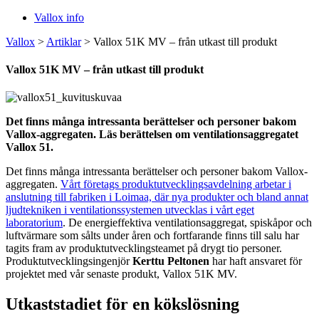
Vallox info
Vallox
>
Artiklar
>
Vallox 51K MV – från utkast till produkt
Vallox 51K MV – från utkast till produkt
Det finns många intressanta berättelser och personer bakom
Vallox-aggregaten. Läs berättelsen om ventilationsaggregatet
Vallox 51.
Det finns många intressanta berättelser och personer bakom Vallox-
aggregaten.
Vårt företags produktutvecklingsavdelning arbetar i
anslutning till fabriken i Loimaa, där nya produkter och bland annat
ljudtekniken i ventilationssystemen utvecklas i vårt eget
laboratorium
. De energieffektiva ventilationsaggregat, spiskåpor och
luftvärmare som sålts under åren och fortfarande finns till salu har
tagits fram av produktutvecklingsteamet på drygt tio personer.
Produktutvecklingsingenjör
Kerttu Peltonen
har haft ansvaret för
projektet med vår senaste produkt, Vallox 51K MV.
Utkaststadiet för en kökslösning