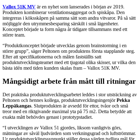
Vallox 51K MV
är en nyhet som lanserades i början av 2019.
Produkten kombinerar ventilationsaggregat och spiskåpa. Den
integreras i köksskåpen på samma sätt som andra vitvaror. På så sätt
möjliggör den utrymmesbesparing särskilt i små lägenheter.
Konceptet började ta form några år tidigare tillsammans med ett
större team.
“Produktkonceptet började utvecklas genom brainstorming i en
större grupp”, säger Peltonen om produktens första stapplande steg.
Efter att specifikationerna och målen fastställts satt
produktutvecklingsteamet med ett tjugotal olika skisser, ur vilka den
bästa idén med tiden kunden skalas fram – Vallox 51K MV.
Mångsidigt arbete från mått till ritningar
Det praktiska produktutvecklingsarbetet leddes i stor utsträckning av
Peltonen och hennes kollega, produktutvecklingsingenjör
Pekka
Leppäkangas
. Slutprodukten är avsedd för ettor, tvåor och små
treor med en riktgivande maximal yta på 75 m2. Detta betydde att
exakta mått behövdes genast i prototypstadiet.
“I utvecklingen av Vallox 51 gjordes, liksom vanligtvis görs,
mätningar av såväl ljudvärden som verkningsgrad och luftströmmar.
Ur produktutvecklingssynpunkt ställer dessa värden tydliga mål för