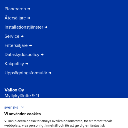
Planeraren
Återsäljare
Installationstjänster
Service
Filtersäljare
Dataskyddspolicy
Kakpolicy
Uppsägningsformulär
Vallox Oy
Myllykyläntie 9-11
32200 Loimaa | FINLAND
svenska
Vi använder cookies
×
Chat
Vi kan placera dessa för analys av våra besökardata, för att förbättra vår
webbplats, visa personligt innehåll och för att ge dig en fantastisk