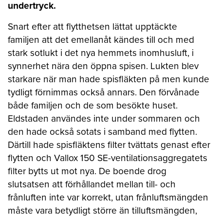
undertryck.
Snart efter att flytthetsen lättat upptäckte
familjen att det emellanåt kändes till och med
stark sotlukt i det nya hemmets inomhusluft, i
synnerhet nära den öppna spisen. Lukten blev
starkare när man hade spisfläkten på men kunde
tydligt förnimmas också annars. Den förvånade
både familjen och de som besökte huset.
Eldstaden användes inte under sommaren och
den hade också sotats i samband med flytten.
Därtill hade spisfläktens filter tvättats genast efter
flytten och Vallox 150 SE-ventilationsaggregatets
filter bytts ut mot nya. De boende drog
slutsatsen att förhållandet mellan till- och
frånluften inte var korrekt, utan frånluftsmängden
måste vara betydligt större än tilluftsmängden,