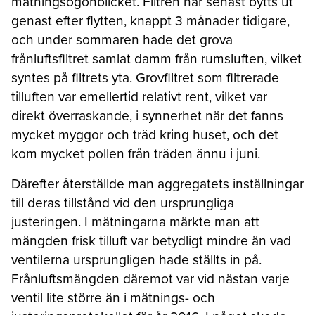
mätningsögonblicket. Filtren har senast bytts ut
genast efter flytten, knappt 3 månader tidigare,
och under sommaren hade det grova
frånluftsfiltret samlat damm från rumsluften, vilket
syntes på filtrets yta. Grovfiltret som filtrerade
tilluften var emellertid relativt rent, vilket var
direkt överraskande, i synnerhet när det fanns
mycket myggor och träd kring huset, och det
kom mycket pollen från träden ännu i juni.
Därefter återställde man aggregatets inställningar
till deras tillstånd vid den ursprungliga
justeringen. I mätningarna märkte man att
mängden frisk tilluft var betydligt mindre än vad
ventilerna ursprungligen hade ställts in på.
Frånluftsmängden däremot var vid nästan varje
ventil lite större än i mätnings- och