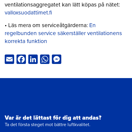
ventilationsaggregatet kan lätt köpas på nätet:
valloxsuodattimet.fi
• Läs mera om serviceåtgärderna:
En
regelbunden service säkerställer ventilationens
korrekta funktion
Email
Facebook
LinkedIn
WhatsApp
Messenger
Var är det lättast för dig att andas?
Ta det första steget mot bättre luftkvalitet.