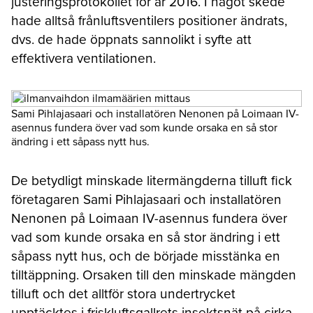
justeringsprotokollet för år 2016. I något skede
hade alltså frånluftsventilers positioner ändrats,
dvs. de hade öppnats sannolikt i syfte att
effektivera ventilationen.
Sami Pihlajasaari och installatören Nenonen på Loimaan IV-
asennus fundera över vad som kunde orsaka en så stor
ändring i ett såpass nytt hus.
De betydligt minskade litermängderna tilluft fick
företagaren Sami Pihlajasaari och installatören
Nenonen på Loimaan IV-asennus fundera över
vad som kunde orsaka en så stor ändring i ett
såpass nytt hus, och de började misstänka en
tilltäppning. Orsaken till den minskade mängden
tilluft och det alltför stora undertrycket
upptäcktes i friskluftsgallrets insektsnät på cirka