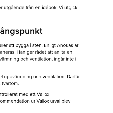
ler utgående från en idébok. Vi utgick
gångspunkt
ller att bygga i sten. Enligt Ahokas är
laneras. Han ger rådet att anlita en
ärmning och ventilation, ingår inte i
empel uppvärmning och ventilation. Därför
 tvärtom.
rollerat med ett Vallox
ekommendation ur Vallox urval blev