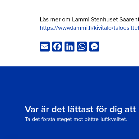
Läs mer om Lammi Stenhuset Saarenta
https://www.lammi.fi/kivitalo/taloesit
Email
Facebook
LinkedIn
WhatsApp
Messeng
Var är det lättast för dig at
Ta det första steget mot bättre luftkvalitet.