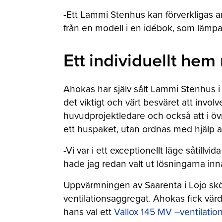
-Ett Lammi Stenhus kan förverkligas an
från en modell i en idébok, som lämpa
Ett individuellt h
Ahokas har själv sålt Lammi Stenhus i 1
det viktigt och värt besväret att invol
huvudprojektledare och också att i övr
ett huspaket, utan ordnas med hjälp 
-Vi var i ett exceptionellt läge såtillvi
hade jag redan valt ut lösningarna in
Uppvärmningen av Saarenta i Lojo sköt
ventilationsaggregat. Ahokas fick värd
hans val ett
Vallox 145 MV
–
ventilati