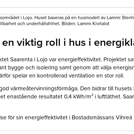
området i Lojo. Huset baseras på en husmodell av Lammi Stenhus.
lbarhet och underhållsfrihet. Bilden: Lammi Kivitalot
en viktig roll i hus i energik
et Saarenta i Lojo var energieffektivitet. Projektet sa
t bygge och isolering samt genom att välja energis
ör spelar en kontrollerad ventilation en stor roll.
 god värmeåtervinningsförmåga. Den bidrar till husets E-
 enastående resultatet 0,4 kWh/m² i lufttäthet. Saaren
lse för sin energieffektivitet i Bostadsmässans Vihreä 