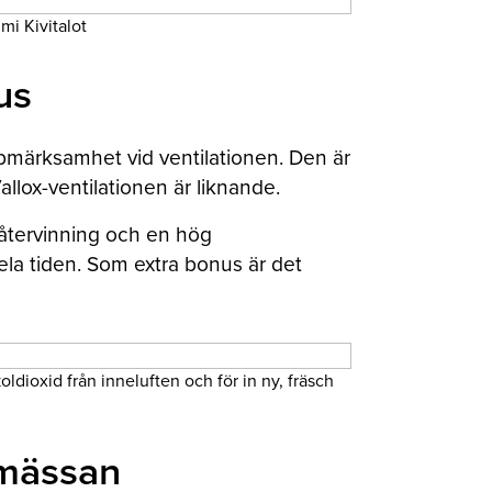
mi Kivitalot
us
pmärksamhet vid ventilationen. Den är
llox-ventilationen är liknande.
meåtervinning och en hög
s hela tiden. Som extra bonus är det
dioxid från inneluften och för in ny, fräsch
smässan