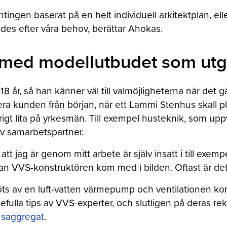
tingen baserat på en helt individuell arkitektplan, el
des efter våra behov, berättar Ahokas.
em med modellutbudet som ut
8 år, så han känner väl till valmöjligheterna när det gä
vera kunden från början, när ett Lammi Stenhus skall p
igt lita på yrkesmän. Till exempel husteknik, som uppv
av samarbetspartner.
da att jag är genom mitt arbete är själv insatt i till ex
nan VVS-konstruktören kom med i bilden. Oftast är det
s av en luft-vatten värmepump och ventilationen kont
efulla tips av VVS-experter, och slutligen på deras r
onsaggregat
.