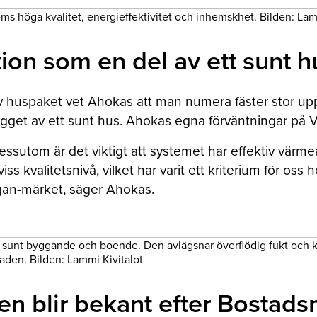
ms höga kvalitet, energieffektivitet och inhemskhet. Bilden: Lam
tion som en del av ett sunt h
av huspaket vet Ahokas att man numera fäster stor up
ygget av ett sunt hus. Ahokas egna förväntningar på Va
. Dessutom är det viktigt att systemet har effektiv vär
viss kvalitetsnivå, vilket har varit ett kriterium för os
ggan-märket, säger Ahokas.
v sunt byggande och boende. Den avlägsnar överflödig fukt och kol
taden. Bilden: Lammi Kivitalot
gen blir bekant efter Bostad