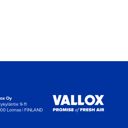
lox Oy
ykyläntie 9-11
00 Loimaa | FINLAND