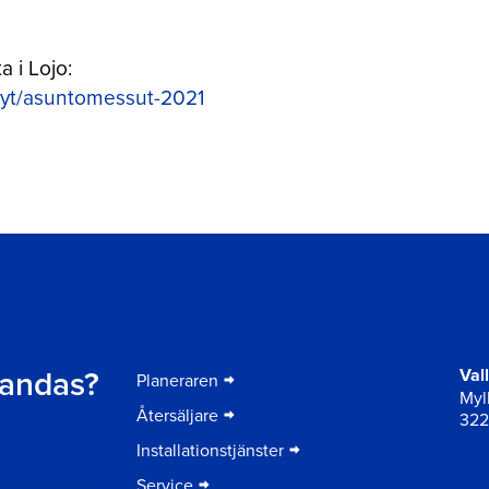
 i Lojo:
telyt/asuntomessut-2021
er
t andas?
Val
Planeraren
Myll
Återsäljare
322
Installationstjänster
Service