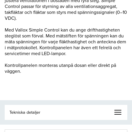
justera ventilationen i bostaden med fyra steg. Simple
Control passar för styrning av alla ventilationsaggregat,
takfläktar och fläktar som styrs med spänningssignaler (0–10
VDC).
Med Vallox Simple Control kan du ange drifthastigheten
steglöst som förval. Med mätstiften för spänningen kan du
mäta spänningen för varje fläkthastighet och anteckna dem
i mätprotokollet. Kontrollpanelen har även ett felrelä och
servicetimer med LED-lampor.
Kontrollpanelen monteras utanpå dosan eller direkt på
väggen.