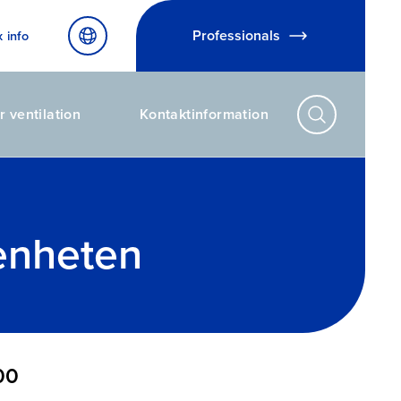
Professionals
x info
r ventilation
Kontaktinformation
-enheten
00