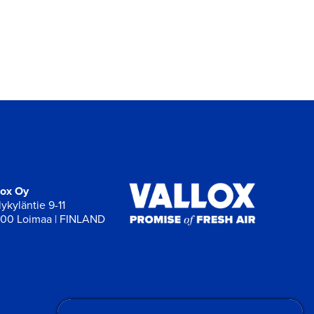
lox Oy
ykyläntie 9-11
00 Loimaa | FINLAND