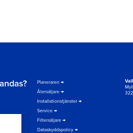
t andas?
Val
Planeraren
Myll
Återsäljare
322
Installationstjänster
Service
Filtersäljare
Dataskyddspolicy