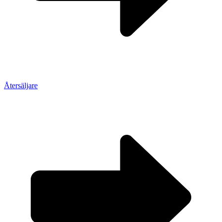
Återsäljare