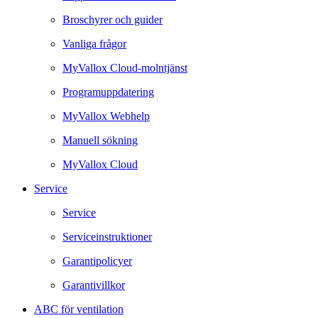
Broschyrer och guider
Vanliga frågor
MyVallox Cloud-molntjänst
Programuppdatering
MyVallox Webhelp
Manuell sökning
MyVallox Cloud
Service
Service
Serviceinstruktioner
Garantipolicyer
Garantivillkor
ABC för ventilation